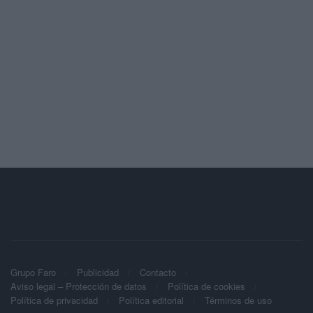
Grupo Faro
Publicidad
Contacto
Aviso legal – Protección de datos
Política de cookies
Política de privacidad
Política editorial
Términos de uso