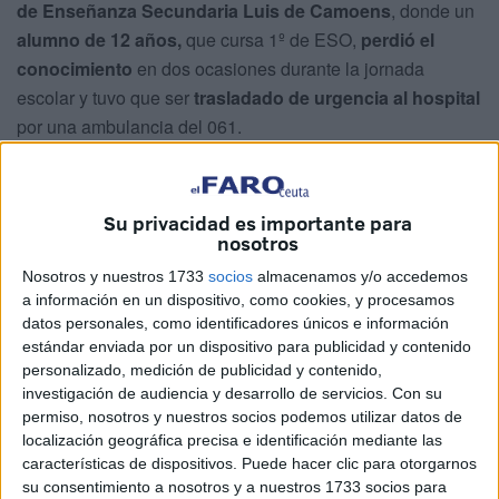
de Enseñanza Secundaria Luis de Camoens
, donde un
alumno de 12 años,
que cursa 1º de ESO,
perdió el
conocimiento
en dos ocasiones durante la jornada
escolar y tuvo que ser
trasladado de urgencia al hospital
por una ambulancia del 061.
Tal y como ha explicado el sindicato en nota de prensa, el
menor, que finalmente fue
diagnosticado de
Su privacidad es importante para
hipoglucemia severa
, quedó
ingresado en observación
nosotros
hasta la noche tras sufrir una
pérdida de conciencia
que
Nosotros y nuestros 1733
socios
almacenamos y/o accedemos
alarmó tanto a su familia como a la comunidad educativa.
a información en un dispositivo, como cookies, y procesamos
datos personales, como identificadores únicos e información
"Según explicó su madre, el joven comenzó a sentirse
estándar enviada por un dispositivo para publicidad y contenido
mareado
tras una clase de
Educación Física
y pidió
personalizado, medición de publicidad y contenido,
avisar a sus padres. Pese a ello, se
desplomó en el aula
investigación de audiencia y desarrollo de servicios.
Con su
permiso, nosotros y nuestros socios podemos utilizar datos de
poco antes de que llegara su madre, justo en el momento
localización geográfica precisa e identificación mediante las
en que fue necesaria la
intervención de los servicios de
características de dispositivos. Puede hacer clic para otorgarnos
emergencia"
, indica Satse.
su consentimiento a nosotros y a nuestros 1733 socios para