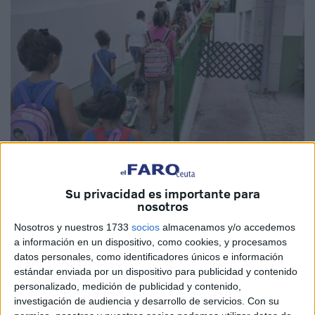
Imagen de archivo
Su privacidad es importante para
nosotros
Nosotros y nuestros 1733
socios
almacenamos y/o accedemos
El Ministerio de Educación y Formación Profesional
a información en un dispositivo, como cookies, y procesamos
(
MEFP
) ha decidido que finalmente, pese a los distintos
datos personales, como identificadores únicos e información
estándar enviada por un dispositivo para publicidad y contenido
criterios
sanitarios
existentes, sí hará pruebas de
personalizado, medición de publicidad y contenido,
detección del
coronavirus
a los docentes y el resto de
investigación de audiencia y desarrollo de servicios.
Con su
personal que trabaja en los centros educativos. Los tests