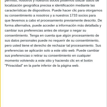
permiso, nosotros y nuestros socios podemos utilizar datos de
se realizarán, según fuentes de la Administración antes del
localización geográfica precisa e identificación mediante las
características de dispositivos. Puede hacer clic para otorgarnos
inicio de las clases, inicialmente programado para el 10 de
su consentimiento a nosotros y a nuestros 1733 socios para
septiembre.
que llevemos a cabo el procesamiento previamente descrito. De
forma alternativa, puede acceder a información más detallada y
El Foro de la Educación pidió a mediados de junio en su
cambiar sus preferencias antes de otorgar o negar su
paquete de propuestas y recomendaciones a las
consentimiento.
Tenga en cuenta que algún procesamiento de
Administraciones con vistas al próximo curso en plena
sus datos personales puede no requerir de su consentimiento,
pero usted tiene el derecho de rechazar tal procesamiento. Sus
pandemia no controlada “realizar la prueba de la COVID-
preferencias se aplicarán solo a este sitio web. Puede cambiar
19 a los profesionales (docentes y no docentes) de todos
sus preferencias o retirar su consentimiento en cualquier
los centros antes de hacerse efectiva la incorporación”.
momento volviendo a este sitio y haciendo clic en el botón
"Privacidad" en la parte inferior de la página web.
En Andalucía o Castilla-La Mancha, entre otras
Comunidades Autónomas, también se harán pruebas
serológicas al personal de los centros antes de la
recuperación de la actividad lectiva presencial.
El director del Centro de Coordinación de Alertas y
Emergencias Sanitarias (CCAES), el virólogo Fernando