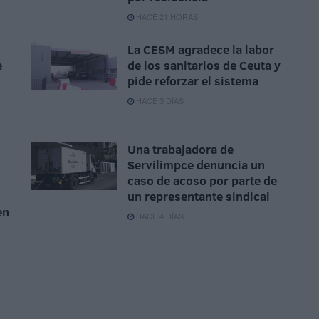
HACE 21 HORAS
La CESM agradece la labor
e
de los sanitarios de Ceuta y
pide reforzar el sistema
HACE 3 DÍAS
Una trabajadora de
Servilimpce denuncia un
caso de acoso por parte de
un representante sindical
en
HACE 4 DÍAS