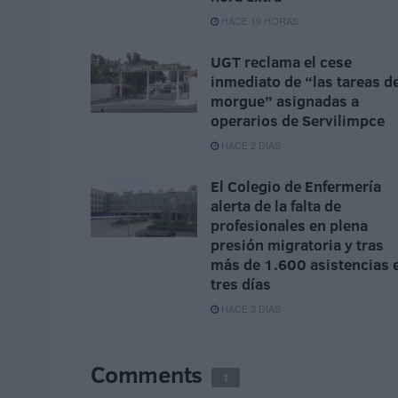
HACE 19 HORAS
UGT reclama el cese
inmediato de “las tareas d
morgue” asignadas a
operarios de Servilimpce
HACE 2 DÍAS
El Colegio de Enfermería
alerta de la falta de
profesionales en plena
presión migratoria y tras
más de 1.600 asistencias 
tres días
HACE 3 DÍAS
Comments
1