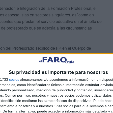
enación e integración de la Formación Profesional, el
es especialistas en sectores singulares, así como en
centes que prestan el servicio educativo en el ámbito de
a de profesorado que se adecúa a las circunstancias
ción del Profesorado Técnico de FP en el Cuerpo de
sentación de la titulación académica de grado
el plazo de 20 días, tras la publicación de la
Su privacidad es importante para nosotros
s 1733
socios
almacenamos y/o accedemos a información en un disposit
sonales, como identificadores únicos e información estándar enviada 
ntenido personalizado, medición de publicidad y contenido, investigaci
os.
Con su permiso, nosotros y nuestros socios podemos utilizar datos 
identificación mediante las características de dispositivos. Puede hacer
ustro para que aquel profesorado que no lo haya periodo
ntimiento a nosotros y a nuestros 1733 socios para que llevemos a ca
. De forma alternativa, puede acceder a información más detallada y 
e esos cinco años. En este caso, su equiparación salarial y