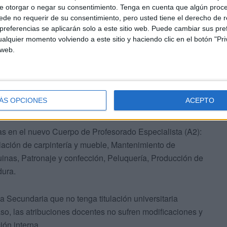
e otorgar o negar su consentimiento.
Tenga en cuenta que algún proc
n efectos en la fecha que se produzca la solicitud.
de no requerir de su consentimiento, pero usted tiene el derecho de r
referencias se aplicarán solo a este sitio web. Puede cambiar sus pref
alquier momento volviendo a este sitio y haciendo clic en el botón "Pri
 web.
 procedimiento “inmediato y ágil”
ÁS OPCIONES
ACEPTO
 en el nuevo Cuerpo de Profesorado Especialista (A2):
alación de carpintería y mueble, Mantenimiento de
nas, Patronaje y confección, Peluquería, Producción de
dura.
 Secundaria que no tenga titulación universitaria
aso, las atribuciones docentes no sufren modificaciones y
ón interna.