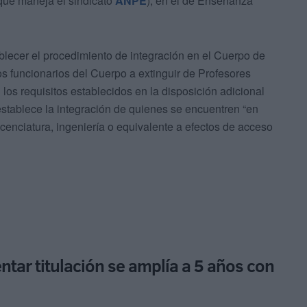
 que maneja el sindicato
ANPE
), en el de Enseñanza
blecer el procedimiento de integración en el Cuerpo de
 funcionarios del Cuerpo a extinguir de Profesores
os requisitos establecidos en la disposición adicional
stablece la integración de quienes se encuentren “en
licenciatura, ingeniería o equivalente a efectos de acceso
entar titulación se amplía a 5 años con