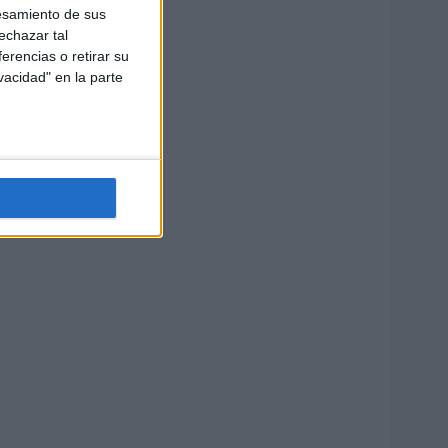
esamiento de sus
echazar tal
erencias o retirar su
vacidad" en la parte