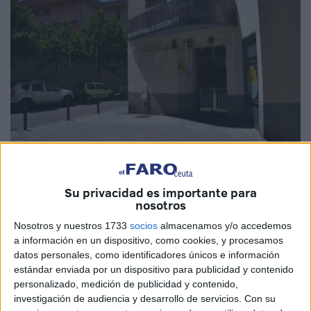
Imagen de archivo
Su privacidad es importante para
nosotros
Nosotros y nuestros 1733
socios
almacenamos y/o accedemos
La Dirección Provincial del Ministerio de Educación y
a información en un dispositivo, como cookies, y procesamos
Formación Profesional (
MEFP
) ha publicado el listado
datos personales, como identificadores únicos e información
estándar enviada por un dispositivo para publicidad y contenido
definitivo de cincuenta profesores técnicos de FP
personalizado, medición de publicidad y contenido,
admitidos
en Ceuta para su integración en el Cuerpo de
investigación de audiencia y desarrollo de servicios.
Con su
Educación Secundaria Obligatoria
(ESO).