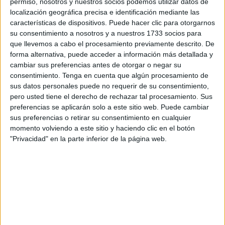
permiso, nosotros y nuestros socios podemos utilizar datos de
localización geográfica precisa e identificación mediante las
Se trata de docentes de
catorce especialidades
características de dispositivos. Puede hacer clic para otorgarnos
distintas
, sobre todo de Servicios a la Comunidad y de
su consentimiento a nosotros y a nuestros 1733 socios para
Procesos de Gestión Administrativa, aunque también de
que llevemos a cabo el procesamiento previamente descrito. De
forma alternativa, puede acceder a información más detallada y
otras como Peluquería, Mantenimiento de Vehículos,
cambiar sus preferencias antes de otorgar o negar su
Estética, Procesos Comerciales o Cocina y Pastelería.
consentimiento.
Tenga en cuenta que algún procesamiento de
sus datos personales puede no requerir de su consentimiento,
El proceso, desencadenado por la entrada en vigor de la
pero usted tiene el derecho de rechazar tal procesamiento. Sus
LOMLOE, se ha saldado con un total de doce excluidos en
preferencias se aplicarán solo a este sitio web. Puede cambiar
la ciudad autónoma.
sus preferencias o retirar su consentimiento en cualquier
momento volviendo a este sitio y haciendo clic en el botón
El MEFP convocó a finales del año pasado el
"Privacidad" en la parte inferior de la página web.
procedimiento para la integración del profesorado del
Cuerpo de Profesores Técnicos de Formación Profesional
a extinguir en el de Profesores de Enseñanza Secundaria.
Consulte aquí el listado de
solicitantes admitidos