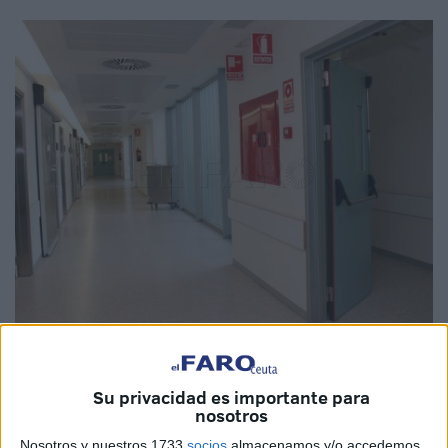
Imagen de archivo
Su privacidad es importante para
nosotros
Nosotros y nuestros 1733
socios
almacenamos y/o accedemos