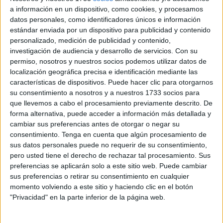
Desde el
Sindicato Médico de Ceuta (SMC)
se vuelve a
a información en un dispositivo, como cookies, y procesamos
advertir de una situación
"insostenible".
A día de hoy, 14
datos personales, como identificadores únicos e información
de mayo, la sanidad pública ceutí cuenta
"únicamente
estándar enviada por un dispositivo para publicidad y contenido
con un solo"
psiquiatra
para atender a pacientes adultos
personalizado, medición de publicidad y contenido,
investigación de audiencia y desarrollo de servicios.
Con su
en el
Hospital Universitario de Ceuta (HUCE)
y
"otro"
permiso, nosotros y nuestros socios podemos utilizar datos de
en consultas externas
.
localización geográfica precisa e identificación mediante las
características de dispositivos. Puede hacer clic para otorgarnos
"La reciente baja de uno de los dos profesionales de
su consentimiento a nosotros y a nuestros 1733 socios para
adultos
ha agravado aún más el colapso
, dejando
que llevemos a cabo el procesamiento previamente descrito. De
completamente descubierta la atención en
salud mental
forma alternativa, puede acceder a información más detallada y
infantil, pues
su única especialista está también de
cambiar sus preferencias antes de otorgar o negar su
consentimiento.
Tenga en cuenta que algún procesamiento de
baja
", ha denunciado pública esta organización sindical.
sus datos personales puede no requerir de su consentimiento,
pero usted tiene el derecho de rechazar tal procesamiento. Sus
La salud mental en Ceuta
está "en caída libre",
a juicio
preferencias se aplicarán solo a este sitio web. Puede cambiar
de este colectivo médico. Lo describe
"al borde del
sus preferencias o retirar su consentimiento en cualquier
colapso"
asistencial y "al margen" de toda garantía de
momento volviendo a este sitio y haciendo clic en el botón
atención especializada,
especialmente en el ámbito
"Privacidad" en la parte inferior de la página web.
infanto-juvenil
, donde la
"inexistencia" de psiquiatras