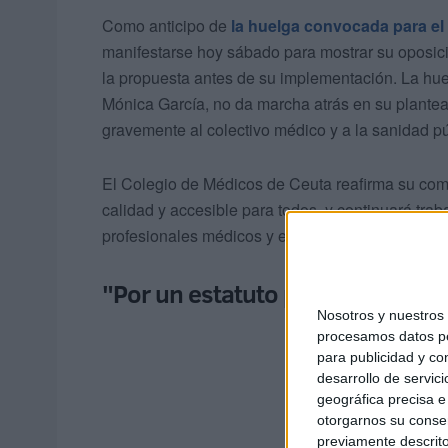
Como anticipo de
la huelga convocada para e
manifestarse hoy sábado para mostrar su oposició
la propuesta antes de su implementación. La hue
Mónica García, no da marcha atrás en su plantea
gravemente al colectivo médico y a la sanidad pú
El Colegio de Médicos de Ceuta reafirma su com
calidad y accesible para todos, y continuará tra
profesionales médicos y en la mejora del sistema
"Por un estatuto propio de la pr
Nosotros y nuestro
procesamos datos per
para publicidad y co
desarrollo de servici
geográfica precisa e 
otorgarnos su conse
previamente descrito