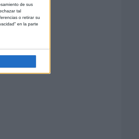
esamiento de sus
echazar tal
erencias o retirar su
vacidad" en la parte