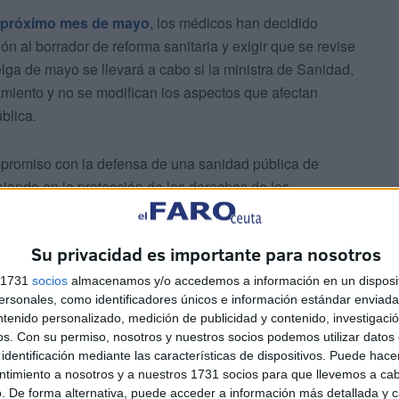
l próximo mes de mayo
, los médicos han decidido
n al borrador de reforma sanitaria y exigir que se revise
lga de mayo se llevará a cabo si la ministra de Sanidad,
miento y no se modifican los aspectos que afectan
blica.
promiso con la defensa de una sanidad pública de
bajando en la protección de los derechos de los
 sanitario.
Su privacidad es importante para nosotros
ofesión médica y facultativa"
s 1731
socios
almacenamos y/o accedemos a información en un disposit
sonales, como identificadores únicos e información estándar enviada 
ntenido personalizado, medición de publicidad y contenido, investigaci
os.
Con su permiso, nosotros y nuestros socios podemos utilizar datos 
identificación mediante las características de dispositivos. Puede hacer
ntimiento a nosotros y a nuestros 1731 socios para que llevemos a ca
. De forma alternativa, puede acceder a información más detallada y 