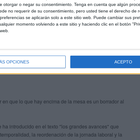
e otorgar o negar su consentimiento.
Tenga en cuenta que algún proc
esión médica y facultativa',
los manifestantes
de no requerir de su consentimiento, pero usted tiene el derecho de r
tatuto marco, la ley que regula las condiciones laborales
referencias se aplicarán solo a este sitio web. Puede cambiar sus pref
 informa EFE.
alquier momento volviendo a este sitio y haciendo clic en el botón "Pri
 web.
cederles un estatuto propio, en su opinión la única manera
ada laboral o el fin de las guardias.
ÁS OPCIONES
ACEPTO
yer en que lo que hay encima de la mesa es un borrador al
e ha introducido en el texto "los grandes avances" que
temporalidad, la reordenación de la jornada laboral y la