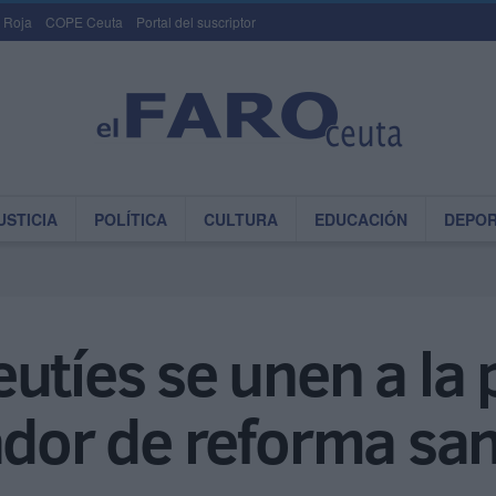
 Roja
COPE Ceuta
Portal del suscriptor
USTICIA
POLÍTICA
CULTURA
EDUCACIÓN
DEPO
utíes se unen a la 
ador de reforma san