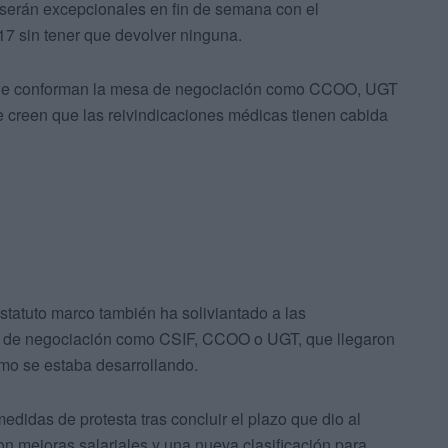
 serán excepcionales en fin de semana con el
17 sin tener que devolver ninguna.
s que conforman la mesa de negociación como CCOO, UGT
e creen que las reivindicaciones médicas tienen cabida
statuto marco también ha soliviantado a las
to de negociación como CSIF, CCOO o UGT, que llegaron
ómo se estaba desarrollando.
didas de protesta tras concluir el plazo que dio al
n mejoras salariales y una nueva clasificación para