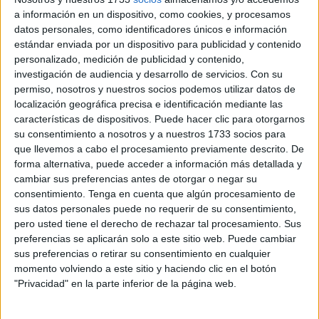
Estatuto Marco
. Así ha quedado confirmado tras una
a información en un dispositivo, como cookies, y procesamos
reunión en la sala rotonda del Ayuntamiento entre el
datos personales, como identificadores únicos e información
cuerpo colegiado y la Ciudad.
estándar enviada por un dispositivo para publicidad y contenido
personalizado, medición de publicidad y contenido,
El Colegio de Médicos de Ceuta
(COMCE) sostuvo un
investigación de audiencia y desarrollo de servicios.
Con su
encuentro el jueves con la
consejera de Sanidad
y
permiso, nosotros y nuestros socios podemos utilizar datos de
localización geográfica precisa e identificación mediante las
Servicios Sociales de la Ciudad Autónoma de Ceuta,
características de dispositivos. Puede hacer clic para otorgarnos
Nabila Benzina, en la que abordaron el rechazo al
su consentimiento a nosotros y a nuestros 1733 socios para
borrador del Estatuto Marco.
que llevemos a cabo el procesamiento previamente descrito. De
forma alternativa, puede acceder a información más detallada y
En esta reunión estuvieron presentes representantes del
cambiar sus preferencias antes de otorgar o negar su
COMCE y del
Sindicato Médico de Ceuta
(SMC) “con el
consentimiento.
Tenga en cuenta que algún procesamiento de
sus datos personales puede no requerir de su consentimiento,
objetivo de solicitar el respaldo de la Consejería en dos
pero usted tiene el derecho de rechazar tal procesamiento. Sus
aspectos fundamentales para la profesión médica y la
preferencias se aplicarán solo a este sitio web. Puede cambiar
sanidad en la ciudad”, han destacado en una nota de
sus preferencias o retirar su consentimiento en cualquier
presa.
momento volviendo a este sitio y haciendo clic en el botón
"Privacidad" en la parte inferior de la página web.
A la espera de más