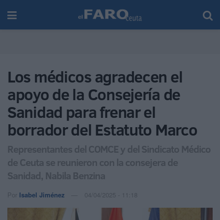
Los médicos agradecen el
apoyo de la Consejería de
Sanidad para frenar el
borrador del Estatuto Marco
Representantes del COMCE y del Sindicato Médico
de Ceuta se reunieron con la consejera de
Sanidad, Nabila Benzina
Por
Isabel Jiménez
04/04/2025 - 11:18