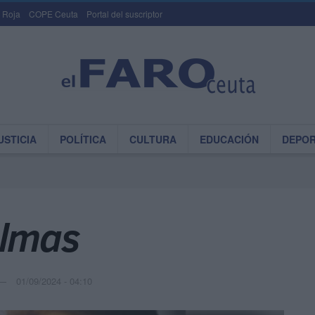
 Roja
COPE Ceuta
Portal del suscriptor
USTICIA
POLÍTICA
CULTURA
EDUCACIÓN
DEPO
almas
01/09/2024 - 04:10