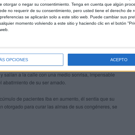
e otorgar o negar su consentimiento.
Tenga en cuenta que algún proc
. Estudiaría Medicina, y concretamente Psiquiatría.
de no requerir de su consentimiento, pero usted tiene el derecho de r
referencias se aplicarán solo a este sitio web. Puede cambiar sus pref
 espontáneamente, lo había guiado al estudio de sus
alquier momento volviendo a este sitio y haciendo clic en el botón "Pri
io del cuerpo humano, de sus enfermedades y de su
 web.
sus congéneres, de sus miedos, de sus fantasmas, de sus
nocimientos, sino – sobre todo- por su extrema dulzura y
ÁS OPCIONES
ACEPTO
 el desasosiego de sus pacientes, que entraban en su
y salían a la calle con una medio sonrisa, impensable
el abatimiento de su ser amado.
 cúmulo de pacientes iba en aumento, él sentía que su
bían otorgado para curar las almas de sus congéneres, se