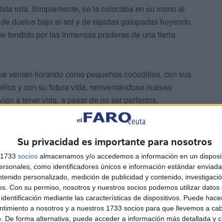
ulata rota. Simplemente, se la colocaba en su mano al
s, de duelos bajo el sol y de rápidas galopadas huyendo
pe tendido por las inmensas praderas de una tierra
s que venían llorando como pequeños cocodrilos, con sus
ellos y con su futura vida, reinventándose nuevas
ían a tener vida, a pesar de no ser perfectos.
Su privacidad es importante para nosotros
s 1733
socios
almacenamos y/o accedemos a información en un disposit
sonales, como identificadores únicos e información estándar enviada 
ico o más atractivo de su barrio, pero todos sus
ntenido personalizado, medición de publicidad y contenido, investigaci
an algún problema con sus incipientes novios o novias,
os.
Con su permiso, nosotros y nuestros socios podemos utilizar datos 
identificación mediante las características de dispositivos. Puede hacer
ue siempre, siempre, tenía un libro en la mano, bastaba
ntimiento a nosotros y a nuestros 1733 socios para que llevemos a ca
lusión.
. De forma alternativa, puede acceder a información más detallada y 