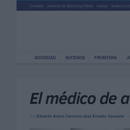
Contacto
Horarios de Barcos by Kikoto
Vuelos
Sorteo Cruz
SOCIEDAD
SUCESOS
FRONTERA
J
El médico de 
Por
Eduardo Arturo Carmona alias Ernesto Oyonarte