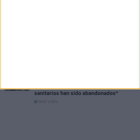
El Colegio de Médicos pide a Mónica
García medidas urgentes ante la
"catástrofe asistencial" en Ceuta
HACE 2 DÍAS
La Cámara de Comercio de Ceuta crea la
Oficina de Atención al Empresario frente
a la crisis
HACE 2 DÍAS
Solidaridad carga contra la gestión del
Ingesa tras la crisis en Ceuta: "Los
sanitarios han sido abandonados"
HACE 2 DÍAS