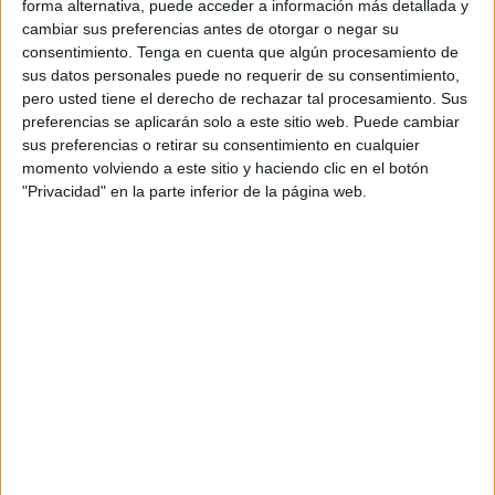
forma alternativa, puede acceder a información más detallada y
cambiar sus preferencias antes de otorgar o negar su
Detalles de la alerta
consentimiento.
Tenga en cuenta que algún procesamiento de
sus datos personales puede no requerir de su consentimiento,
pero usted tiene el derecho de rechazar tal procesamiento. Sus
La notificación inicial ha sido actualizada de forma
preferencias se aplicarán solo a este sitio web. Puede cambiar
continua a medida que las investigaciones avanzaban.
sus preferencias o retirar su consentimiento en cualquier
momento volviendo a este sitio y haciendo clic en el botón
Según los informes, las autoridades de
Castilla y León,
"Privacidad" en la parte inferior de la página web.
Aragón y Galicia
han suministrado información crítica a
través del
Sistema Coordinado de Intercambio Rápido
de Información (SCIRI)
. Este sistema permite que
cualquier riesgo detectado en una región se comunique de
inmediato a todo el país para proteger a los consumidores.
La empresa fabricante, siguiendo el
principio de
precaución
, ha procedido a la retirada voluntaria de
múltiples lotes y referencias del mercado. No obstante,
aunque la retirada se inició de manera inmediata tras la
primera notificación, la
AESAN
ha subrayado la