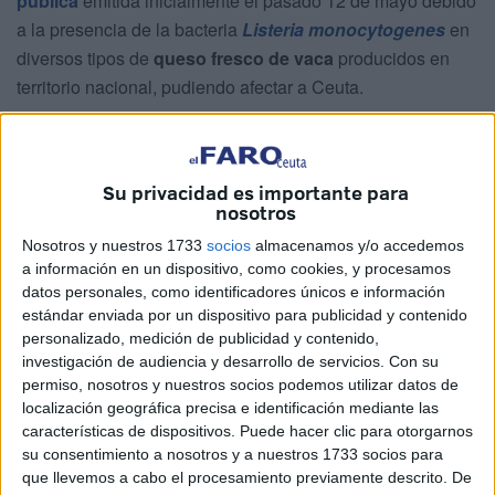
pública
emitida inicialmente el pasado 12 de mayo debido
a la presencia de la bacteria
Listeria monocytogenes
en
diversos tipos de
queso fresco de vaca
producidos en
territorio nacional, pudiendo afectar a Ceuta.
La alerta ha movilizado a las autoridades sanitarias de
varias comunidades autónomas tras detectarse
contaminación en productos de amplia distribución.
Su privacidad es importante para
nosotros
⚠️ Alerta por presencia de Listeria
Nosotros y nuestros 1733
socios
almacenamos y/o accedemos
monocytogenes en queso fresco de vaca.
a información en un dispositivo, como cookies, y procesamos
datos personales, como identificadores únicos e información
🚫 No consumir
estándar enviada por un dispositivo para publicidad y contenido
personalizado, medición de publicidad y contenido,
▶️ Lotes: 011056 y 021046
investigación de audiencia y desarrollo de servicios.
Con su
permiso, nosotros y nuestros socios podemos utilizar datos de
📌
https://t.co/cMl3GdR5aS
localización geográfica precisa e identificación mediante las
pic.twitter.com/ThdjDQVns8
características de dispositivos. Puede hacer clic para otorgarnos
su consentimiento a nosotros y a nuestros 1733 socios para
— AESAN (@AESAN_gob_es)
May 12,
que llevemos a cabo el procesamiento previamente descrito. De
2026