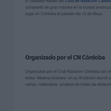
El nadador máster del
Club de Natación Caball
competido de gran manera en la ciudad andaluza.
lugar en Córdoba el pasado día 16 de Mayo.
Organizado por el CN Córdoba
Organizado por el Club Natación Córdoba con el 
trofeo ‘Medina Azahara’ en su III edición reuni
varias, nadándose pruebas de todas las distanci