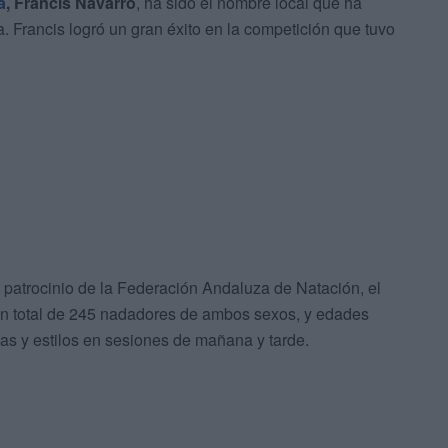
a
, Francis Navarro
, ha sido el nombre local que ha
 Francis logró un gran éxito en la competición que tuvo
patrocinio de la Federación Andaluza de Natación, el
ó un total de 245 nadadores de ambos sexos, y edades
as y estilos en sesiones de mañana y tarde.