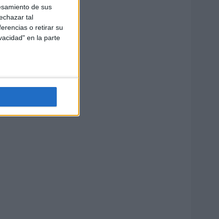
esamiento de sus
echazar tal
erencias o retirar su
vacidad" en la parte