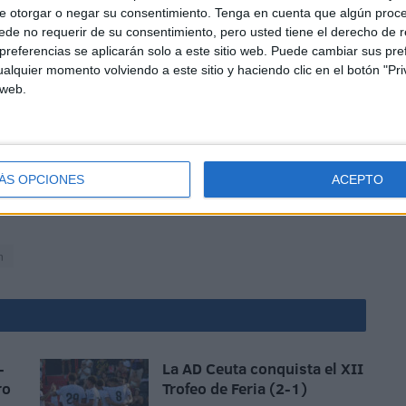
e otorgar o negar su consentimiento.
Tenga en cuenta que algún proc
de no requerir de su consentimiento, pero usted tiene el derecho de r
referencias se aplicarán solo a este sitio web. Puede cambiar sus pref
alquier momento volviendo a este sitio y haciendo clic en el botón "Pri
 web.
cal de futbol, paseó su bandera en tierras de nuestros
lub, representando a la ciudad y a su deporte. Gran nivel
ÁS OPCIONES
ACEPTO
ón Caballa, que brinda más metales para la vitrina y
.
n
-
La AD Ceuta conquista el XII
ro
Trofeo de Feria (2-1)