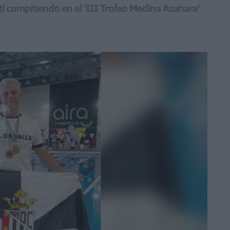
tí compitiendo en el 'III Trofeo Medina Azahara'