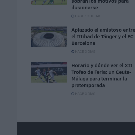
sobran los motivos para
ilusionarse
HACE 19 HORAS
Aplazado el amistoso entr
el Ittihad de Tánger y el FC
Barcelona
HACE 3 DÍAS
Horario y dónde ver el XII
Trofeo de Feria: un Ceuta-
Málaga para terminar la
pretemporada
HACE 3 DÍAS