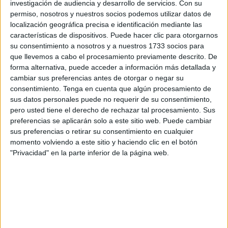
investigación de audiencia y desarrollo de servicios.
Con su
al asegurar que serán una realidad en diez meses.
permiso, nosotros y nuestros socios podemos utilizar datos de
localización geográfica precisa e identificación mediante las
Para el partido de Fatima Hamed, los populares se
características de dispositivos. Puede hacer clic para otorgarnos
encuentran ya "innmersos en la precampaña", anunciando
su consentimiento a nosotros y a nuestros 1733 socios para
que llevemos a cabo el procesamiento previamente descrito. De
inversiones millonarias para dos parques urbanos.
forma alternativa, puede acceder a información más detallada y
cambiar sus preferencias antes de otorgar o negar su
El primero tendría, según lo anunciado, 8.000 metros
consentimiento.
Tenga en cuenta que algún procesamiento de
cuadrados y estaría situado entre
Loma Colmenar
y el
sus datos personales puede no requerir de su consentimiento,
Príncipe
. El segundo, de 15.000 metros cuadrados se
pero usted tiene el derecho de rechazar tal procesamiento. Sus
situaría entre
Regulares
y
Los Rosales
.
preferencias se aplicarán solo a este sitio web. Puede cambiar
sus preferencias o retirar su consentimiento en cualquier
"En total, cinco millones de euros para que, según
momento volviendo a este sitio y haciendo clic en el botón
"Privacidad" en la parte inferior de la página web.
explican sin despeinarse, los ciudadanos puedan sentarse
en un banco o dar un paseo rodeado de zonas verdes",
afea el Movimiento.
Para ellos estos proyectos denotan "falta de
profesionalidad", al situarse en zonas de gran desnivel,