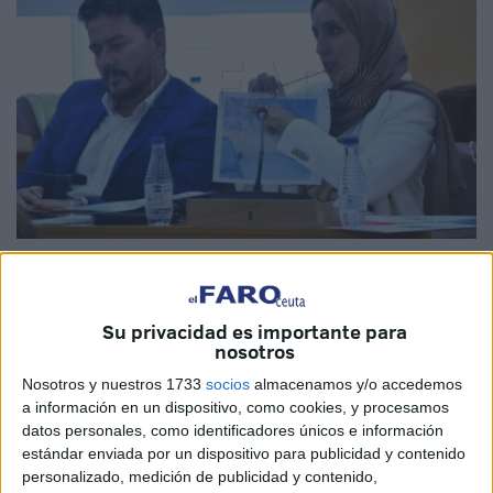
Imagen de archivo
Su privacidad es importante para
nosotros
MDyC
considera inviables los proyectos propuestos por el
Nosotros y nuestros 1733
socios
almacenamos y/o accedemos
Gobierno de la Ciudad
para crear dos parques entre
a información en un dispositivo, como cookies, y procesamos
Loma Colmenar y el Príncipe. Entiende la formación que
datos personales, como identificadores únicos e información
estándar enviada por un dispositivo para publicidad y contenido
los terrenos elegidos son "inapropiados", debido a su
personalizado, medición de publicidad y contenido,
pendiente y acusa al Ejecutivo de Vivas de "vender humo"