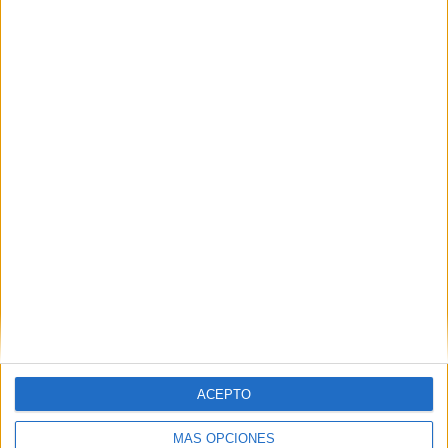
ceutíes una semana después de la crisis
HACE 2 DÍAS
La Estación del Ferrocarril estalla:
"Vivimos con miedo y la policía no
aparece"
HACE 3 DÍAS
Las cuatro culturas convocan una
concentración bajo el lema '¡Basta ya,
Ceuta no se rinde!'
HACE 3 DÍAS
Comments
10
Real
comentó:
hace 3 meses
ACEPTO
Ahora el Pp tiene la llave apuesto a que vota que si .
MÁS OPCIONES