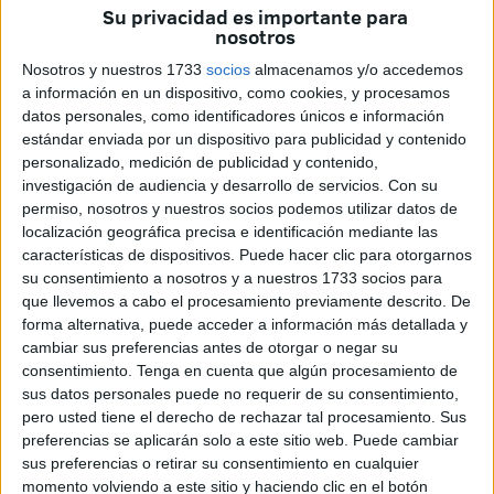
Propone dicho reconocimiento en el marco de artículo 27.1
Su privacidad es importante para
nosotros
del Reglamento de Distinciones Honoríficas de la Ciudad
de Ceuta.
Nosotros y nuestros 1733
socios
almacenamos y/o accedemos
a información en un dispositivo, como cookies, y procesamos
Mizzian, recuerda MDyC, fue
fundador del Partido
datos personales, como identificadores únicos e información
estándar enviada por un dispositivo para publicidad y contenido
Democrático y Social de Ceuta
(PDSC) en 1994,
personalizado, medición de publicidad y contenido,
convirtiéndose además en el
primer diputado musulmán
investigación de audiencia y desarrollo de servicios.
Con su
de la Asamblea de Ceuta y obteniendo representación en
permiso, nosotros y nuestros socios podemos utilizar datos de
esta institución en el año 1995.
localización geográfica precisa e identificación mediante las
características de dispositivos. Puede hacer clic para otorgarnos
Asimismo, fue consejero de Obras Públicas en el año
su consentimiento a nosotros y a nuestros 1733 socios para
que llevemos a cabo el procesamiento previamente descrito. De
2001. “La política local no podría entenderse sin su figura”,
forma alternativa, puede acceder a información más detallada y
añaden.
cambiar sus preferencias antes de otorgar o negar su
consentimiento.
Tenga en cuenta que algún procesamiento de
Un hombre que ha hecho historia en
sus datos personales puede no requerir de su consentimiento,
pero usted tiene el derecho de rechazar tal procesamiento. Sus
la política de Ceuta
preferencias se aplicarán solo a este sitio web. Puede cambiar
sus preferencias o retirar su consentimiento en cualquier
Para los localistas, el político ceutí se caracterizaba por su
momento volviendo a este sitio y haciendo clic en el botón