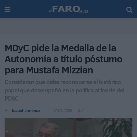
MDyC pide la Medalla de la
Autonomía a título póstumo
para Mustafa Mizzian
Consideran que debe reconocerse el histórico
papel que desempeñó en la política al frente del
PDSC
Por
Isabel Jiménez
27/04/2026 - 13:24