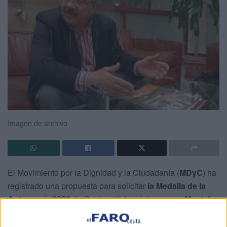
Imagen de archivo
El Movimiento por la Dignidad y la Ciudadanía (
MDyC
) ha
registrado una propuesta para solicitar
la Medalla de la
Autonomía 2026
de Ceuta a título póstumo para
Mustafa
Mizzian Amar
, el histórico político del
PDSC
.