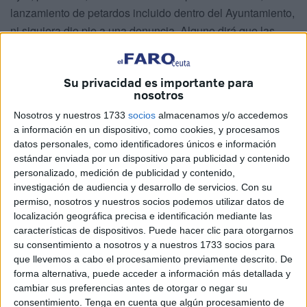
lanzamiento de petardos incluido dentro del Ayuntamiento,
ni siquiera dio pie a una denuncia. Alguno dirá que las
situaciones son bien distintas. Lo serán en cuanto a grado
de alteración del orden público. Nada más. Las diferencias
Su privacidad es importante para
siguen existiendo porque la administración ha permitido
nosotros
que así sea.
Nosotros y nuestros 1733
socios
almacenamos y/o accedemos
Cualquier hijo de vecino se preguntará que cómo es
a información en un dispositivo, como cookies, y procesamos
posible que se lancen petardos, que rompan incluso un
datos personales, como identificadores únicos e información
foco, y aquí no pase nada. ¿Pues no son esos mismos
estándar enviada por un dispositivo para publicidad y contenido
petardos los que motivan sanciones de la propia Policía
personalizado, medición de publicidad y contenido,
investigación de audiencia y desarrollo de servicios.
Con su
Local que ahora los lanza?, ¿qué tiene que decir el
permiso, nosotros y nuestros socios podemos utilizar datos de
superintendente Ángel Gómez al respecto?, ¿qué hicieron
localización geográfica precisa e identificación mediante las
los policías que estaban garantizando la seguridad del
características de dispositivos. Puede hacer clic para otorgarnos
Palacio?, ¿mandarán una nota de prensa con ese
su consentimiento a nosotros y a nuestros 1733 socios para
que llevemos a cabo el procesamiento previamente descrito. De
hipotético servicio como cuando publicitan que han
forma alternativa, puede acceder a información más detallada y
detenido a un marroquí haciéndose ‘una gayola’ en la
cambiar sus preferencias antes de otorgar o negar su
Ribera? No la mandarán porque nada se hizo ni nada se
consentimiento.
Tenga en cuenta que algún procesamiento de