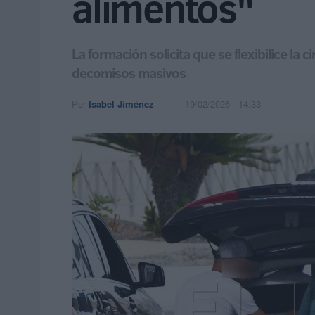
alimentos"
La formación solicita que se flexibilice la 
decomisos masivos
Por
Isabel Jiménez
19/02/2026 - 14:33