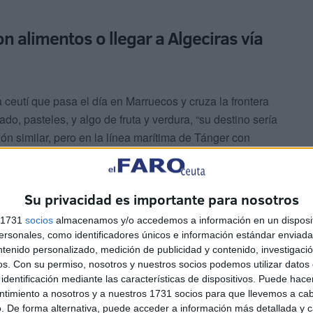
on alimentos o llegar a Algeciras vía
 ceutí que pasa el día en Marruecos y cruza la frontera
o, pasteles, y algo de fruta y verdura, “su destino sería
ión similar, pero en la línea marítima de Tánger con
mente nada”.
Su privacidad es importante para nosotros
s 1731
socios
almacenamos y/o accedemos a información en un disposit
sonales, como identificadores únicos e información estándar enviada 
ntenido personalizado, medición de publicidad y contenido, investigaci
os.
Con su permiso, nosotros y nuestros socios podemos utilizar datos 
 puertos de Algeciras y Tarifa, al ser considerados
identificación mediante las características de dispositivos. Puede hacer
 europeos, concretamente en esta materia.
ntimiento a nosotros y a nuestros 1731 socios para que llevemos a ca
. De forma alternativa, puede acceder a información más detallada y 