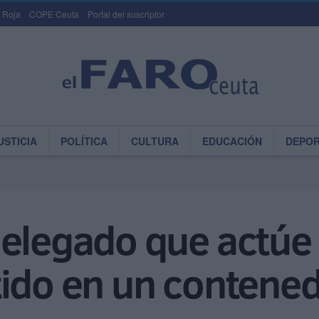
 Roja
COPE Ceuta
Portal del suscriptor
USTICIA
POLÍTICA
CULTURA
EDUCACIÓN
DEPO
elegado que actúe e
ido en un contened