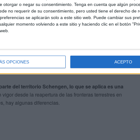
e otorgar o negar su consentimiento.
Tenga en cuenta que algún proc
les oficiales en la aplicación de la legislación sobre
de no requerir de su consentimiento, pero usted tiene el derecho de r
 en lo que respecta a determinadas categorías de
referencias se aplicarán solo a este sitio web. Puede cambiar sus pref
les en los puestos de control fronterizos y a los
alquier momento volviendo a este sitio y haciendo clic en el botón "Pri
 web.
os pasajeros.
ÁS OPCIONES
ACEPTO
 parte del territorio Schengen, lo que se aplica es una
 vigor desde la reapertura de las fronteras terrestres en
es, hay algunas diferencias.