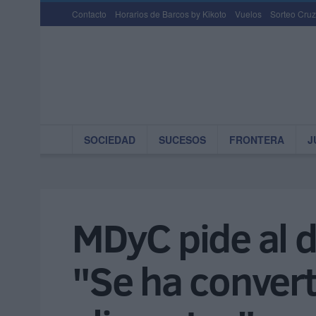
Contacto
Horarios de Barcos by Kikoto
Vuelos
Sorteo Cruz
SOCIEDAD
SUCESOS
FRONTERA
J
MDyC pide al d
"Se ha convert