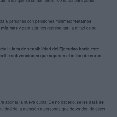
ros
, a los que se suman otros 100 euros para poder
cta a personas con pensiones mínimas: “
estamos
s mínimas
y para algunos representan la mitad de su
ncia la
falta de sensibilidad del Ejecutivo hacia este
recibe
subvenciones que superan el millón de euros
ra abonar la nueva cuota. De no hacerlo, se les
dará de
tinuidad de la atención a personas que dependen de estos
l.