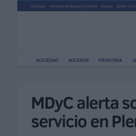
Contacto
Horarios de Barcos by Kikoto
Vuelos
Sorteo Cruz
SOCIEDAD
SUCESOS
FRONTERA
J
MDyC alerta so
servicio en Pl