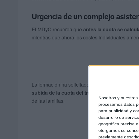
Urgencia de un complejo asisten
El MDyC recuerda que
antes la cuota se calcu
mientras que ahora los costes individuales amen
La formación ha solicitado al Ejecutivo que utili
subida de la cuota del transporte
, de modo que 
Nosotros y nuestro
de las familias.
procesamos datos per
para publicidad y co
desarrollo de servici
geográfica precisa e 
otorgarnos su conse
previamente descrito