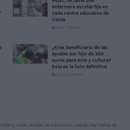
MDyC reclama una
enfermera escolar fija en
"
cada centro educativo de
Ceuta
HACE 1 SEMANA
o
¿Eres beneficiario de las
ayudas por hijo de 350
euros para ocio y cultura?
Esta es la lista definitiva
HACE 2 SEMANAS
i millon y medio anuales de subvencion, cuando hay menos de