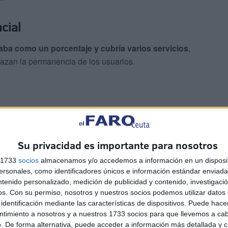
cial
laba como un porcentaje y cubría varios servicios
,
azan la permanencia de los usuarios.
ce
la subvención de
Plena Inclusión
para paliar la
Su privacidad es importante para nosotros
se garantice la inclusión social y la conciliación laboral
s 1733
socios
almacenamos y/o accedemos a información en un disposit
sonales, como identificadores únicos e información estándar enviada 
ntenido personalizado, medición de publicidad y contenido, investigaci
os.
Con su permiso, nosotros y nuestros socios podemos utilizar datos 
identificación mediante las características de dispositivos. Puede hacer
ntimiento a nosotros y a nuestros 1733 socios para que llevemos a ca
. De forma alternativa, puede acceder a información más detallada y 