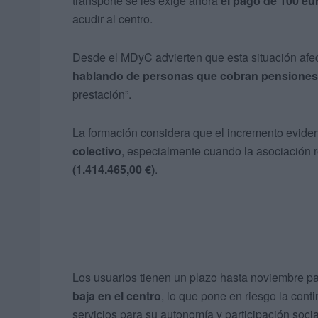
transporte se les exige ahora
el pago de 100 eu
acudir al centro.
Desde el MDyC advierten que esta situación afe
hablando de personas que cobran pensione
prestación”.
La formación considera que el incremento evide
colectivo
, especialmente cuando la asociación 
(1.414.465,00 €)
.
Los usuarios tienen un plazo hasta noviembre pa
baja en el centro
, lo que pone en riesgo la con
servicios para su autonomía y participación socia