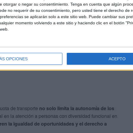
e otorgar o negar su consentimiento.
Tenga en cuenta que algún proc
disponibles
para aquellos alumnos que finalizan su etapa
de no requerir de su consentimiento, pero usted tiene el derecho de r
años, un problema que se suma a los recortes en
referencias se aplicarán solo a este sitio web. Puede cambiar sus pref
 con diversidad funcional”.
alquier momento volviendo a este sitio y haciendo clic en el botón "Pri
 web.
e crear un complejo asistencial para personas con
dultos, una unidad de estancia diurna y un centro
 las demandas de las familias y garantizar la continuidad
ÁS OPCIONES
ACEPTO
cuota de transporte
no solo limita la autonomía de los
ral en la atención a personas con diversidad funcional en
en la igualdad de oportunidades y el derecho a