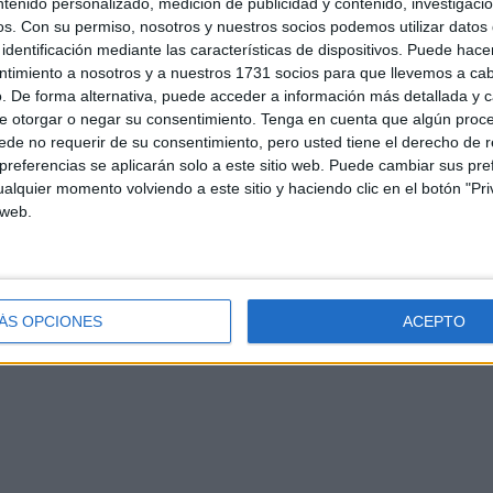
ntenido personalizado, medición de publicidad y contenido, investigaci
os.
Con su permiso, nosotros y nuestros socios podemos utilizar datos 
identificación mediante las características de dispositivos. Puede hacer
ntimiento a nosotros y a nuestros 1731 socios para que llevemos a ca
. De forma alternativa, puede acceder a información más detallada y 
e otorgar o negar su consentimiento.
Tenga en cuenta que algún proc
de no requerir de su consentimiento, pero usted tiene el derecho de r
referencias se aplicarán solo a este sitio web. Puede cambiar sus pref
alquier momento volviendo a este sitio y haciendo clic en el botón "Pri
d
Contacto
Aviso legal – Protección de datos
Política de cookies
P
 web.
ÁS OPCIONES
ACEPTO