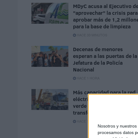
MDyC acusa al Ejecutivo d
"aprovechar" la crisis para
aprobar más de 1,2 millon
para la base de limpieza
HACE 33 MINUTOS
Decenas de menores
esperan a las puertas de la
Jefatura de la Policía
Nacional
HACE 1 HORA
Más capacidad para la red
eléctrica del Príncipe: luz
verde a un nuevo centro de
transformación
HACE 1 HORA
Nosotros y nuestro
procesamos datos per