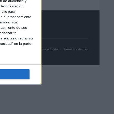
ón de audiencia y
de localización
 clic para
bo el procesamiento
cambiar sus
esamiento de sus
echazar tal
erencias o retirar su
vacidad" en la parte
olítica de privacidad
Política editorial
Términos de uso