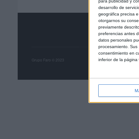
para publicidad y co
desarrollo de servici
geográfica precisa e 
otorgarnos su conse
previamente descrito
preferencias antes d
datos personales pue
procesamiento. Sus p
consentimiento en cu
Grupo Faro
Publicida
inferior de la página
Grupo Faro © 2023
M