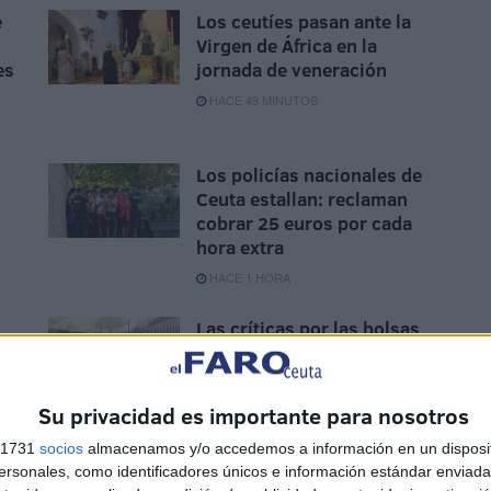
e
Los ceutíes pasan ante la
Virgen de África en la
es
jornada de veneración
HACE 49 MINUTOS
Los policías nacionales de
Ceuta estallan: reclaman
cobrar 25 euros por cada
hora extra
HACE 1 HORA
Las críticas por las bolsas
de comida de los militares
en Ceuta obligan a revisar
las raciones
Su privacidad es importante para nosotros
HACE 2 HORAS
s 1731
socios
almacenamos y/o accedemos a información en un disposit
sonales, como identificadores únicos e información estándar enviada 