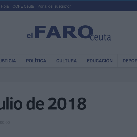
 Roja
COPE Ceuta
Portal del suscriptor
USTICIA
POLÍTICA
CULTURA
EDUCACIÓN
DEPO
ulio de 2018
 00:00