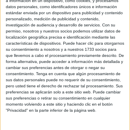
a información en un dispositivo, como cookies, y procesamos
datos personales, como identificadores únicos e información
estándar enviada por un dispositivo para publicidad y contenido
Related
Posts
personalizado, medición de publicidad y contenido,
investigación de audiencia y desarrollo de servicios.
Con su
Colapso en el CETI: 12 vigilantes para
permiso, nosotros y nuestros socios podemos utilizar datos de
contener una "situación extrema"
localización geográfica precisa e identificación mediante las
características de dispositivos. Puede hacer clic para otorgarnos
HACE 2 MINUTOS
su consentimiento a nosotros y a nuestros 1733 socios para
Detenida una mujer en Marruecos por
que llevemos a cabo el procesamiento previamente descrito. De
difundir datos falsos sobre la avalancha
forma alternativa, puede acceder a información más detallada y
de Ceuta
cambiar sus preferencias antes de otorgar o negar su
consentimiento.
Tenga en cuenta que algún procesamiento de
HACE 45 MINUTOS
sus datos personales puede no requerir de su consentimiento,
El Chorrillo: usuarios graban con sus
pero usted tiene el derecho de rechazar tal procesamiento. Sus
móviles los peligrosos saltos de
preferencias se aplicarán solo a este sitio web. Puede cambiar
inmigrantes al foso
sus preferencias o retirar su consentimiento en cualquier
momento volviendo a este sitio y haciendo clic en el botón
HACE 1 HORA
"Privacidad" en la parte inferior de la página web.
Bajo investigación judicial 6 agresiones
sexuales tras la entrada masiva en Ceuta