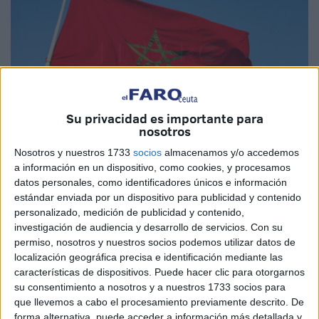
Su privacidad es importante para
nosotros
Nosotros y nuestros 1733
socios
almacenamos y/o accedemos
Imagen de archivo
a información en un dispositivo, como cookies, y procesamos
datos personales, como identificadores únicos e información
estándar enviada por un dispositivo para publicidad y contenido
personalizado, medición de publicidad y contenido,
investigación de audiencia y desarrollo de servicios.
Con su
El volumen de negocios de la Oficina Jerifiana de Fosfatos
permiso, nosotros y nuestros socios podemos utilizar datos de
de Marruecos (OCP), uno de los líderes mundiales en
localización geográfica precisa e identificación mediante las
exportación de este mineral y de fertilizantes, alcanzó una
características de dispositivos. Puede hacer clic para otorgarnos
su consentimiento a nosotros y a nuestros 1733 socios para
cifra récord de 114.574 millones de dirhams (10.300
que llevemos a cabo el procesamiento previamente descrito. De
millones de euros) en 2022, con un aumento del 36 %
forma alternativa, puede acceder a información más detallada y