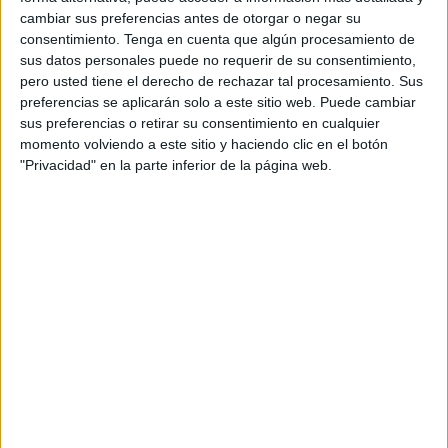
respecto al año anterior.
cambiar sus preferencias antes de otorgar o negar su
consentimiento.
Tenga en cuenta que algún procesamiento de
El grupo publicó este martes sus resultados financieros
sus datos personales puede no requerir de su consentimiento,
anuales en los que indicó que el volumen de negocios del
pero usted tiene el derecho de rechazar tal procesamiento. Sus
preferencias se aplicarán solo a este sitio web. Puede cambiar
OCP en 2021 se situó en 84.300 millones de dirhams
sus preferencias o retirar su consentimiento en cualquier
(7.500 millones de euros), y apuntó que la cifra de
momento volviendo a este sitio y haciendo clic en el botón
negocios de 2022 refleja una subida de los precios de
"Privacidad" en la parte inferior de la página web.
venta de sus tres segmentos (roca fosfórica, ácido fosfórico
y fertilizantes) que compensó la caída de los volúmenes de
venta.
"OCP anuncia un año coronado por el éxito. El grupo
consiguió unos resultados operacionales y financieros
excepcionales apoyados por el aumento de precios de sus
productos en todas sus categorías", se lee en la nota que
acompaña a los resultados financieros.
El grupo detalló que los precios de los fertilizantes