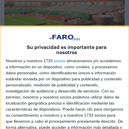
Su privacidad es importante para
nosotros
Nosotros y nuestros 1733
socios
almacenamos y/o accedemos
a información en un dispositivo, como cookies, y procesamos
Imagen de archivo
datos personales, como identificadores únicos e información
estándar enviada por un dispositivo para publicidad y contenido
personalizado, medición de publicidad y contenido,
investigación de audiencia y desarrollo de servicios.
Con su
permiso, nosotros y nuestros socios podemos utilizar datos de
Marruecos está estudiando la posibilidad de establecer
localización geográfica precisa e identificación mediante las
comités judiciales en los estadios
que acojan los
características de dispositivos. Puede hacer clic para otorgarnos
partidos pertenecientes al Mundial de Fútbol 2030, que el
su consentimiento a nosotros y a nuestros 1733 socios para
país vecino organizará junto a España y Portugal.
que llevemos a cabo el procesamiento previamente descrito. De
forma alternativa, puede acceder a información más detallada y