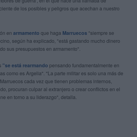
ambores de guerra', en el que hace una llamada de
iente de los posibles y peligros que acechan a nuestro
ión en
armamento
que haga
Marruecos
"siempre se
ecino, según ha explicado, "está gastando mucho dinero
ido sus presupuestos en armamento".
os
"se está rearmando
pensando fundamentalmente en
cas como es Argelia". "La parte militar es solo una más de
n Marruecos cada vez que tienen problemas internos,
, procuran culpar al extranjero o crear conflictos en el
e en torno a su liderazgo", detalla.