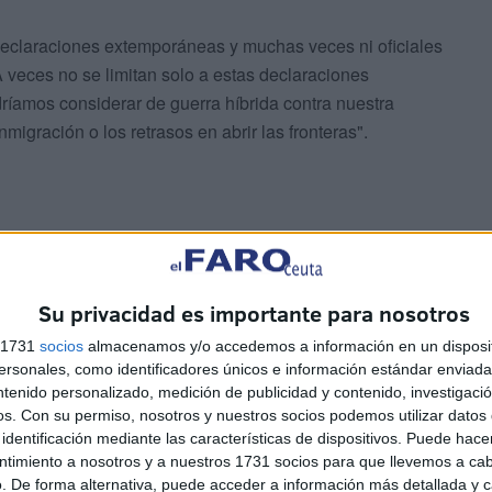
en declaraciones extemporáneas y muchas veces ni oficiales
A veces no se limitan solo a estas declaraciones
íamos considerar de guerra híbrida contra nuestra
igración o los retrasos en abrir las fronteras".
tapar sus propias vergüenzas" y generar una "hostilidad
 de que esas hostilidades sean reales en la frontera de
Su privacidad es importante para nosotros
escartar nada, en mi negocio no se puede descartar nada,
s 1731
socios
almacenamos y/o accedemos a información en un disposit
sonales, como identificadores únicos e información estándar enviada 
ntenido personalizado, medición de publicidad y contenido, investigaci
os.
Con su permiso, nosotros y nuestros socios podemos utilizar datos 
identificación mediante las características de dispositivos. Puede hacer
ntimiento a nosotros y a nuestros 1731 socios para que llevemos a ca
. De forma alternativa, puede acceder a información más detallada y 