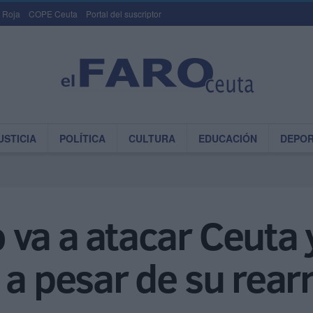
 Roja
COPE Ceuta
Portal del suscriptor
USTICIA
POLÍTICA
CULTURA
EDUCACIÓN
DEPO
va a atacar Ceuta y
 a pesar de su rea