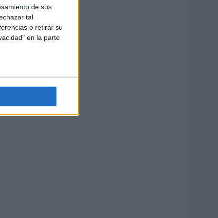
esamiento de sus
echazar tal
erencias o retirar su
vacidad" en la parte