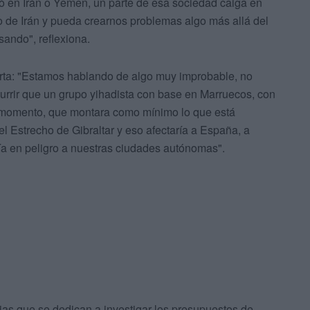
ió en Irán o Yemen, un parte de esa sociedad caiga en
 de Irán y pueda crearnos problemas algo más allá del
sando", reflexiona.
lerta: "Estamos hablando de algo muy improbable, no
currir que un grupo yihadista con base en Marruecos, con
e momento, que montara como mínimo lo que está
l Estrecho de Gibraltar y eso afectaría a España, a
ría en peligro a nuestras ciudades autónomas".
as que se dedican a investigar los presupuestos de