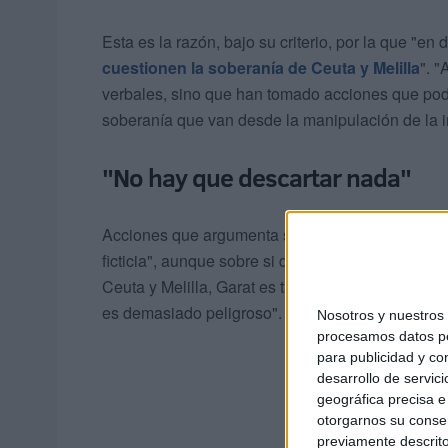
Esta es la razón, bajo su criterio, por la que "
cuestionen la soberanía de Ceuta y Melilla
". "
verbales, sino que han tomado acciones que podr
soberanía que van desde la manipulación de la inm
"No hay que descartar nada"
Acciones que argumenta serían para "Marruecos 
ficticia", aunque sobre si descarta la posibilidad
Ceuta y Melilla, Garat es tajante: "No hay que d
es demasiado peligroso".
Nosotros y nuestro
procesamos datos per
para publicidad y co
desarrollo de servici
geográfica precisa e 
otorgarnos su conse
previamente descrito