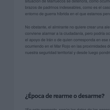
situación de Marruecos se deteriora, como ocurr
brazos de padrinos indeseables, como es el caso
entorno de guerra híbrida en el que estamos pen
No obstante, el almirante no quiere crear una a
conviene alarmar a la ciudadanía, pero podría o
el apoyo de Irán o de quien corresponda en es
ocurriendo en el Mar Rojo en las proximidades de
nuestra seguridad territorial y desde luego pond
¿Época de rearme o desarme?
"En este momento, según los datos de las agenci