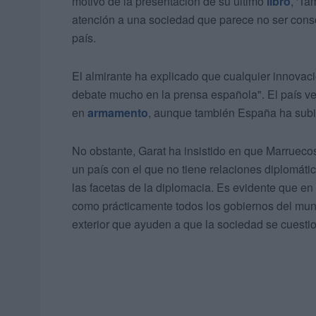
motivo de la presentación de su último
libro
, 'T
atención a una sociedad que parece no ser consc
país.
El almirante ha explicado que cualquier innovac
debate mucho en la prensa española". El país v
en
armamento
, aunque también España ha sub
No obstante, Garat ha insistido en que Marruec
un país con el que no tiene relaciones diplomáti
las facetas de la diplomacia. Es evidente que e
como prácticamente todos los gobiernos del mundo
exterior que ayuden a que la sociedad se cuestion