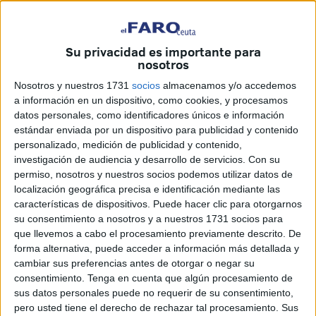
Su privacidad es importante para
nosotros
Nosotros y nuestros 1731
socios
almacenamos y/o accedemos
a información en un dispositivo, como cookies, y procesamos
datos personales, como identificadores únicos e información
El Consejo de Ministros marroquí aprobó ayer el acuerdo
estándar enviada por un dispositivo para publicidad y contenido
personalizado, medición de publicidad y contenido,
de pesca con la Unión Europea, el primero de los trámites
investigación de audiencia y desarrollo de servicios.
Con su
que debe pasar el texto en Marruecos para que los
permiso, nosotros y nuestros socios podemos utilizar datos de
pesqueros europeos (en su mayoría españoles) puedan
localización geográfica precisa e identificación mediante las
regresar a los caladeros marroquíes tras un parón que
características de dispositivos. Puede hacer clic para otorgarnos
su consentimiento a nosotros y a nuestros 1731 socios para
comenzó en julio de 2018.
que llevemos a cabo el procesamiento previamente descrito. De
forma alternativa, puede acceder a información más detallada y
Son los Consejos de Ministros, presididos por el rey
cambiar sus preferencias antes de otorgar o negar su
Mohamed VI, los únicos habilitados para aprobar acuerdos
consentimiento.
Tenga en cuenta que algún procesamiento de
internacionales, y ayer le tocó el turno al "acuerdo de
sus datos personales puede no requerir de su consentimiento,
asociación en el ámbito de la pesca sostenible entre el
pero usted tiene el derecho de rechazar tal procesamiento. Sus