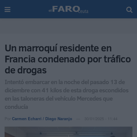
Un marroquí residente en
Francia condenado por tráfico
de drogas
Intentó embarcar en la noche del pasado 13 de
diciembre con 41 kilos de esta droga escondidos
en las taloneras del vehículo Mercedes que
conducía
Por
Carmen Echarri / Diego Naranjo
30/01/2025 - 11:44