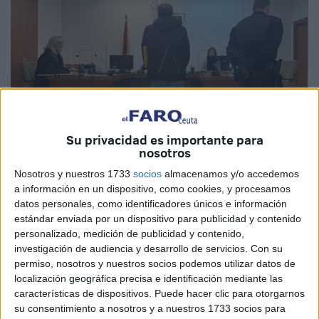
Su privacidad es importante para
nosotros
Foto: Diego Naranjo
Nosotros y nuestros 1733
socios
almacenamos y/o accedemos
a información en un dispositivo, como cookies, y procesamos
datos personales, como identificadores únicos e información
estándar enviada por un dispositivo para publicidad y contenido
La noche del 13 de diciembre,
la Guardia Civil
abortaba
personalizado, medición de publicidad y contenido,
un pase de drogas llevado a cabo
por un marroquí
investigación de audiencia y desarrollo de servicios.
Con su
permiso, nosotros y nuestros socios podemos utilizar datos de
residente
en Francia que pretendía abandonar Ceuta con
localización geográfica precisa e identificación mediante las
41 kilos de hachís ocultos
en las taloneras del vehículo
características de dispositivos. Puede hacer clic para otorgarnos
Mercedes
de su propiedad que conducía.
su consentimiento a nosotros y a nuestros 1733 socios para