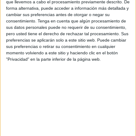
que llevemos a cabo el procesamiento previamente descrito. De
Hoy, casi mes y medio después, la magistrada titular del
forma alternativa, puede acceder a información más detallada y
Juzgado de lo Penal número 1
le ha condenado a 3 años
cambiar sus preferencias antes de otorgar o negar su
consentimiento.
Tenga en cuenta que algún procesamiento de
y 8 meses de cárcel, además de incluir la expulsión del
sus datos personales puede no requerir de su consentimiento,
territorio nacional una vez que cumpla los dos tercios de
pero usted tiene el derecho de rechazar tal procesamiento. Sus
esa condena, salvo que demuestre arraigo.
preferencias se aplicarán solo a este sitio web. Puede cambiar
sus preferencias o retirar su consentimiento en cualquier
El llamado S.F., que ha sido conducido preso preventivo
momento volviendo a este sitio y haciendo clic en el botón
por la Policía Nacional, ha reconocido los hechos y
"Privacidad" en la parte inferior de la página web.
asumido una condena por conformidad, sin necesidad de
la celebración de la vista oral para la que habían sido
citados varios testigos.
El ahora condenado por delito
contra la salud pública
tiene permiso de residencia en Francia, por lo que se
presume que ese era el destino de la narcótica sustancia
que intervino la Benemérita en uno de los registros en el
control de embarque.