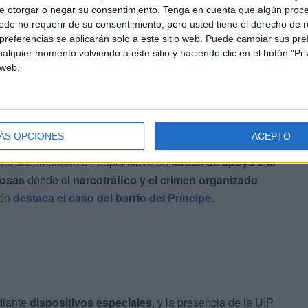
ropios cuerpos policiales
, donde consideran que el
e otorgar o negar su consentimiento.
Tenga en cuenta que algún proc
suficiente"
para las necesidades reales de estas dos
de no requerir de su consentimiento, pero usted tiene el derecho de r
 antidisturbios, en declaraciones a
El Mundo
, afirma que
referencias se aplicarán solo a este sitio web. Puede cambiar sus pref
alquier momento volviendo a este sitio y haciendo clic en el botón "Pri
ica explicación que nos han dado es que se reduce por
 web.
riesgo
ÁS OPCIONES
ACEPTO
no se limita al control de manifestaciones o eventos
ntes desempeñan un papel clave en
tareas de apoyo a la
rosas
donde el
narcotráfico y el crimen organizado
ión
destaca el caso del barrio del Príncipe.
diante
dispositivos especiales
, y la presencia de la UIP