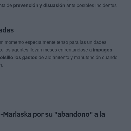
enta de
prevención y disuasión
ante posibles incidentes
gadas
 un momento especialmente tenso para las unidades
o
, los agentes llevan meses enfrentándose a
impagos
olsillo los gastos
de alojamiento y manutención cuando
n.
e-Marlaska por su "abandono" a la