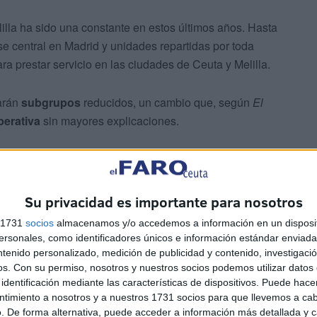
lilla ha sido una constante en estos últimos años. Hasta
 central en Madrid y unidades repartidas por toda
 prestar servicio en las ciudades de Ceuta y Melilla.
arán
subgrupos
reducidos, un cambio que, según
El
perativa
sin mayores explicaciones.
Su privacidad es importante para nosotros
s 1731
socios
almacenamos y/o accedemos a información en un disposit
 a indicar que “la organización y el despliegue de las
sonales, como identificadores únicos e información estándar enviada 
erpo que responden a las necesidades de cada
ntenido personalizado, medición de publicidad y contenido, investigaci
Nacional cuenta con "el máximo histórico de efectivos
os.
Con su permiso, nosotros y nuestros socios podemos utilizar datos 
".
identificación mediante las características de dispositivos. Puede hacer
ntimiento a nosotros y a nuestros 1731 socios para que llevemos a ca
. De forma alternativa, puede acceder a información más detallada y 