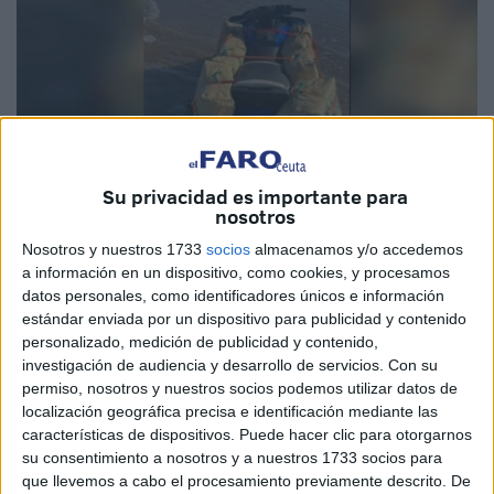
Su privacidad es importante para
nosotros
Nosotros y nuestros 1733
socios
almacenamos y/o accedemos
a información en un dispositivo, como cookies, y procesamos
Foto: tanjalaan.com
datos personales, como identificadores únicos e información
estándar enviada por un dispositivo para publicidad y contenido
personalizado, medición de publicidad y contenido,
investigación de audiencia y desarrollo de servicios.
Con su
permiso, nosotros y nuestros socios podemos utilizar datos de
La Marina Real de Marruecos llevó a cabo este lunes una
localización geográfica precisa e identificación mediante las
operación que permitió frustrar un intento de pase de
características de dispositivos. Puede hacer clic para otorgarnos
su consentimiento a nosotros y a nuestros 1733 socios para
hachís en aguas próximas a la ciudad de Tánger.
que llevemos a cabo el procesamiento previamente descrito. De