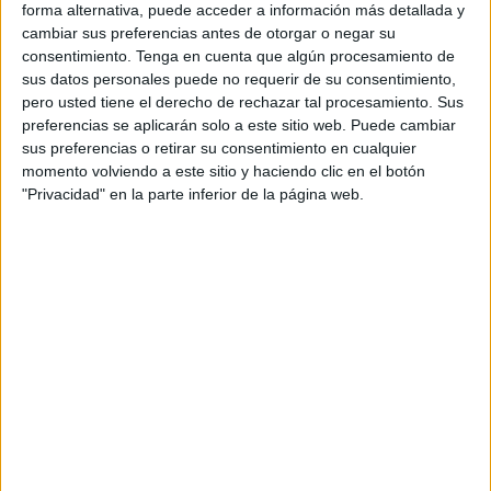
forma alternativa, puede acceder a información más detallada y
Según confirmaron fuentes oficiales, las unidades navales
cambiar sus preferencias antes de otorgar o negar su
desplegadas en la zona detectaron los movimientos
consentimiento.
Tenga en cuenta que algún procesamiento de
sospechosos de
una moto acuática tipo jetski que,
sus datos personales puede no requerir de su consentimiento,
cargada con 200 kilos de hachís
aproximadamente, se
pero usted tiene el derecho de rechazar tal procesamiento. Sus
preferencias se aplicarán solo a este sitio web. Puede cambiar
dirigía rumbo a las costas españolas.
sus preferencias o retirar su consentimiento en cualquier
momento volviendo a este sitio y haciendo clic en el botón
Las autoridades detallaron que la interceptación se
"Privacidad" en la parte inferior de la página web.
produjo poco después de que la embarcación partiera de
una de las playas del norte de Marruecos.
Persecución de la moto de agua
Desde ese momento, se inició una persecución marítima
que se prolongó a lo largo de varios kilómetros y en la que
los equipos de la Marina Real actuaron de forma
coordinada para evitar que el piloto de la moto acuática
lograra alcanzar mar abierto.