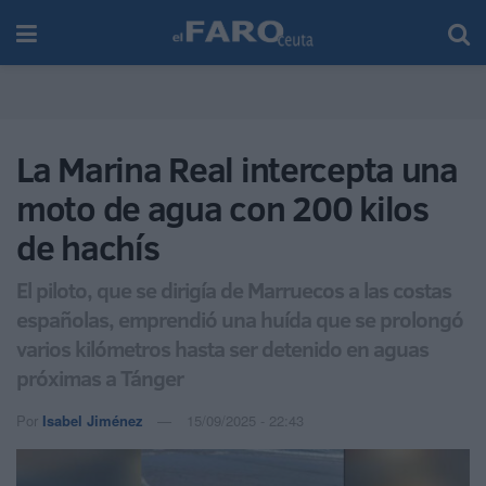
La Marina Real intercepta una
moto de agua con 200 kilos
de hachís
El piloto, que se dirigía de Marruecos a las costas
españolas, emprendió una huída que se prolongó
varios kilómetros hasta ser detenido en aguas
próximas a Tánger
Por
Isabel Jiménez
15/09/2025 - 22:43