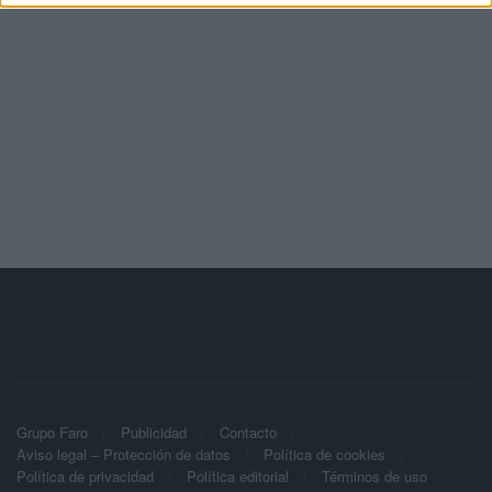
Grupo Faro
Publicidad
Contacto
Aviso legal – Protección de datos
Política de cookies
Política de privacidad
Política editorial
Términos de uso