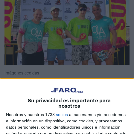
Imágenes cedidas
Su privacidad es importante para
El talento deportivo ceutí sigue brillando, y esta vez ha
nosotros
sido el turno de
Mariano Catarecha Garcés
, quien ha
Nosotros y nuestros 1733
socios
almacenamos y/o accedemos
protagonizado
una destacadísima actuación en tierras
a información en un dispositivo, como cookies, y procesamos
portuguesas
. El deportista de Ceuta se ha alzado con el
datos personales, como identificadores únicos e información
subcampeonato del prestigioso torneo internacional
estándar enviada por un dispositivo para publicidad y contenido