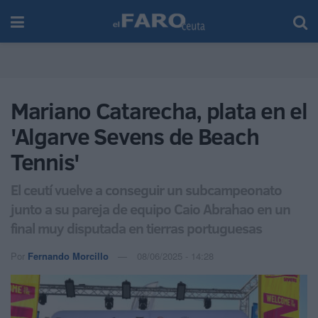
Mariano Catarecha, plata en el
'Algarve Sevens de Beach
Tennis'
El ceutí vuelve a conseguir un subcampeonato
junto a su pareja de equipo Caio Abrahao en un
final muy disputada en tierras portuguesas
Por
Fernando Morcillo
08/06/2025 - 14:28