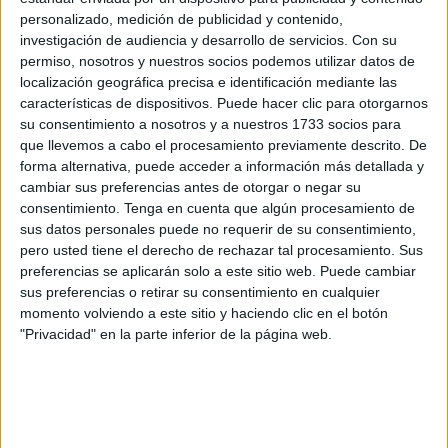
personalizado, medición de publicidad y contenido,
Algarve Sevens de Beach Tennis
, celebrado este fin de
investigación de audiencia y desarrollo de servicios.
Con su
semana en la región del Algarve, en Portugal.
permiso, nosotros y nuestros socios podemos utilizar datos de
localización geográfica precisa e identificación mediante las
Catarecha, que atraviesa una nueva etapa deportiva en el
características de dispositivos. Puede hacer clic para otorgarnos
mundo del
tenis playa
, formó equipo con su pareja
su consentimiento a nosotros y a nuestros 1733 socios para
habitual y también entrenador, el brasileño
Caio Abrahao
,
que llevemos a cabo el procesamiento previamente descrito. De
bajo el nombre del club
Ola Beach Tennis Marbella
,
forma alternativa, puede acceder a información más detallada y
cambiar sus preferencias antes de otorgar o negar su
conjunto con el que vienen compitiendo con creciente
consentimiento.
Tenga en cuenta que algún procesamiento de
éxito en el circuito internacional.
sus datos personales puede no requerir de su consentimiento,
pero usted tiene el derecho de rechazar tal procesamiento. Sus
Cabe destacar que no es la primera vez que compite en
preferencias se aplicarán solo a este sitio web. Puede cambiar
esta disciplina el deportista caballa, ya que ha sido en
sus preferencias o retirar su consentimiento en cualquier
varias ocasiones, las veces que ha jugado en
Beach
momento volviendo a este sitio y haciendo clic en el botón
"Privacidad" en la parte inferior de la página web.
Tennis.
Dominio en la fase de grupos
La dupla hispano-brasileña arrancó con fuerza su