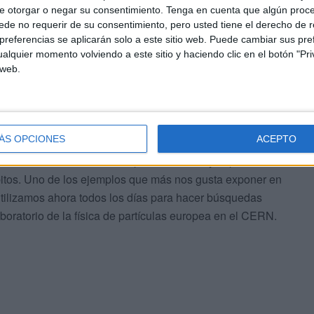
e otorgar o negar su consentimiento.
Tenga en cuenta que algún proc
nta. Cuando hablamos de avances tecnológicos no hay
de no requerir de su consentimiento, pero usted tiene el derecho de r
tal. Está siempre detrás y se retroalimenta. Cuando
referencias se aplicarán solo a este sitio web. Puede cambiar sus pref
lver, quiere diseñar un experimento y quiere entender
alquier momento volviendo a este sitio y haciendo clic en el botón "Pri
 web.
r el que vamos desarrollando tecnologías que luego se
cción de las ondas gravitacionales fue todo un reto
ÁS OPCIONES
ACEPTO
 de ciencia fundamental en física o en cualquier otro
s. No es así. Esto tiene implicaciones muy importantes
itos. Uno de los ejemplos que más nos gusta exponer en
e utilizamos ahora todos los días para hacer búsquedas
boratorio de la física de partículas europea en el CERN.