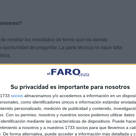
 universo?
, de mostrar los resultados de forma que los demás
 oportunidad de preguntar. La parte técnica no hace falta
ísica.
de la cosmología, del universo, es muy bonito y creo que
cilla.
Su privacidad es importante para nosotros
 facilitan los descubrimientos en el universo?
s 1733
socios
almacenamos y/o accedemos a información en un disposit
sonales, como identificadores únicos e información estándar enviada 
ntenido personalizado, medición de publicidad y contenido, investigaci
os.
Con su permiso, nosotros y nuestros socios podemos utilizar datos 
identificación mediante las características de dispositivos. Puede hacer
ntimiento a nosotros y a nuestros 1733 socios para que llevemos a ca
. De forma alternativa, puede acceder a información más detallada y 