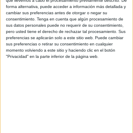
que llevemos a cabo el procesamiento previamente descrito. De
ondas gravitacionales
’.
forma alternativa, puede acceder a información más detallada y
cambiar sus preferencias antes de otorgar o negar su
Según Bastero, “lo que se considera el modelo del Big
consentimiento.
Tenga en cuenta que algún procesamiento de
sus datos personales puede no requerir de su consentimiento,
Bang que explica la evolución de nuestro universo y lo que
pero usted tiene el derecho de rechazar tal procesamiento. Sus
observamos hoy en día no consiguen explicar justo el
preferencias se aplicarán solo a este sitio web. Puede cambiar
inicio del cosmos” porque “la descripción está basada en
sus preferencias o retirar su consentimiento en cualquier
las ecuaciones de la relatividad general que explican las
momento volviendo a este sitio y haciendo clic en el botón
"Privacidad" en la parte inferior de la página web.
interacciones gravitatorias”. Es decir, “explican por qué se
expande el cosmos, pero es una descripción clásica, esa
expansión del universo depende de su contenido de
materia y energía”.
Gracias a las observaciones de las ondas gravitacionales
“se ha visto la colisión de agujeros negros”.
“Si las correcciones cuánticas de la gravedad o a algún
otro fenómeno como un cierto periodo de inflación que
también asumimos que tuvo lugar en ese primer instante