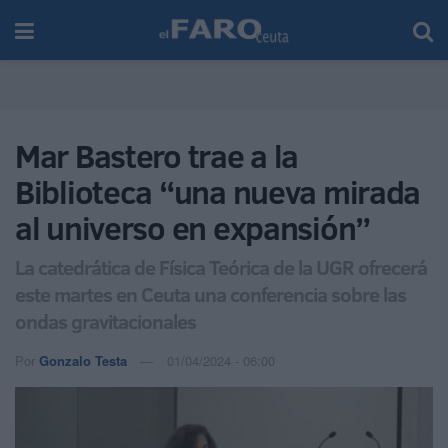
Mar Bastero trae a la
Biblioteca “una nueva mirada
al universo en expansión”
La catedrática de Física Teórica de la UGR ofrecerá
este martes en Ceuta una conferencia sobre las
ondas gravitacionales
Por
Gonzalo Testa
01/04/2024 - 06:00