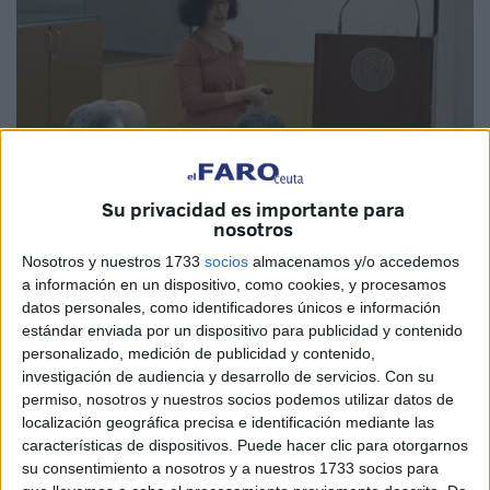
Su privacidad es importante para
nosotros
Nosotros y nuestros 1733
socios
almacenamos y/o accedemos
Imagen cedida
a información en un dispositivo, como cookies, y procesamos
datos personales, como identificadores únicos e información
estándar enviada por un dispositivo para publicidad y contenido
personalizado, medición de publicidad y contenido,
La catedrática de Física Teórica de la Universidad de
investigación de audiencia y desarrollo de servicios.
Con su
Granada (
UGR
) Mar Bastero ofrecerá este martes a partir
permiso, nosotros y nuestros socios podemos utilizar datos de
localización geográfica precisa e identificación mediante las
de las 19.30 horas en la Sala de Usos Múltiples de la
características de dispositivos. Puede hacer clic para otorgarnos
Biblioteca
Pública del Estado en Ceuta una conferencia
su consentimiento a nosotros y a nuestros 1733 socios para
titulada ‘Una nueva mirada al
universo en expansión: