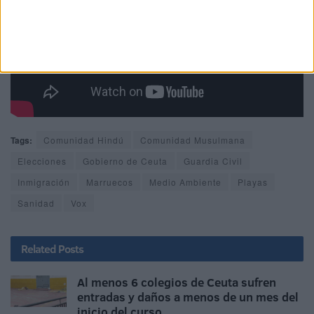
Tags:
Comunidad Hindú
Comunidad Musulmana
Elecciones
Gobierno de Ceuta
Guardia Civil
Inmigración
Marruecos
Medio Ambiente
Playas
Sanidad
Vox
Related
Posts
Al menos 6 colegios de Ceuta sufren
entradas y daños a menos de un mes del
inicio del curso