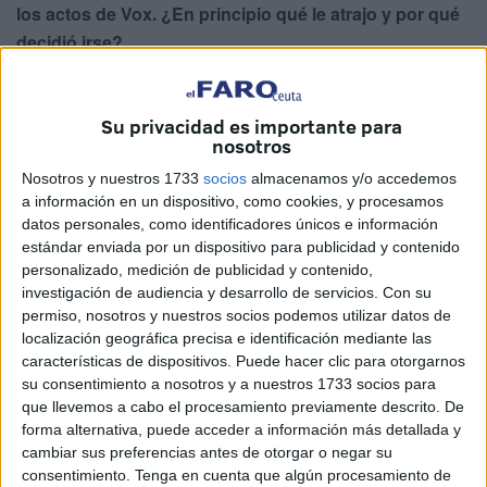
los actos de Vox. ¿En principio qué le atrajo y por qué
decidió irse?
Hace más de un año, y yo fui simplemente un afiliado más
que pensó que era el cambio necesario para la política
Su privacidad es importante para
que se estaba viviendo en aquel entonces y que, al fin y al
nosotros
cabo, sigue siendo la misma de ahora, no dan solución a
Nosotros y nuestros 1733
socios
almacenamos y/o accedemos
nada. Optamos por ese cambio, pero vimos que no era lo
a información en un dispositivo, como cookies, y procesamos
datos personales, como identificadores únicos e información
que a lo mejor nos representa, que no es exactamente lo
estándar enviada por un dispositivo para publicidad y contenido
que creíamos y aquí estamos embarcados en este nuevo
personalizado, medición de publicidad y contenido,
proyecto que es Libres.
investigación de audiencia y desarrollo de servicios.
Con su
permiso, nosotros y nuestros socios podemos utilizar datos de
¿Le sorprende que el presidente de Vox haya negado
localización geográfica precisa e identificación mediante las
en redes sociales conocerle?
características de dispositivos. Puede hacer clic para otorgarnos
su consentimiento a nosotros y a nuestros 1733 socios para
Me sorprendió en su momento porque sí es cierto que tuve
que llevemos a cabo el procesamiento previamente descrito. De
relación con él, hemos hablado, hemos llegado a comer
forma alternativa, puede acceder a información más detallada y
cambiar sus preferencias antes de otorgar o negar su
juntos ya fuera de lo que es la política. Ceuta es pequeña,
consentimiento.
Tenga en cuenta que algún procesamiento de