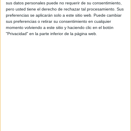
somos todos conocidos, pero no sé qué decir ante eso y
sus datos personales puede no requerir de su consentimiento,
esa pregunta a lo mejor la tiene que contestar él. Me
pero usted tiene el derecho de rechazar tal procesamiento. Sus
quedé sorprendido.
preferencias se aplicarán solo a este sitio web. Puede cambiar
sus preferencias o retirar su consentimiento en cualquier
momento volviendo a este sitio y haciendo clic en el botón
"Optamos por ese cambio,
"Privacidad" en la parte inferior de la página web.
pero vimos que (Vox) no
era lo que a lo mejor nos
representa, que no es
exactamente lo que
creíamos"
¿Cuál es la diferencia entre Libres y Vox?
No tienen nada que ver, son partidos diferentes. Cualquier
partido quiere representar y quiere dar a entender que va a
solucionar las cosas, que va a arreglar las cosas, pero