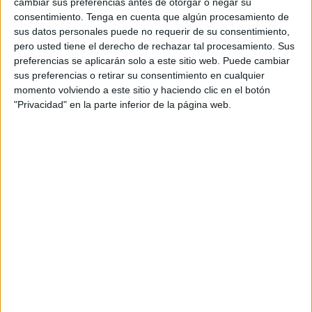
cambiar sus preferencias antes de otorgar o negar su
El equipo cántabro
se prepara para el choque,
consentimiento.
Tenga en cuenta que algún procesamiento de
trascendental en sus aspiraciones de ascenso directo, que
sus datos personales puede no requerir de su consentimiento,
puede dar una distancia segura para el sprint final o puede
pero usted tiene el derecho de rechazar tal procesamiento. Sus
preferencias se aplicarán solo a este sitio web. Puede cambiar
apretarlo de una manera innecesaria para los intereses del
sus preferencias o retirar su consentimiento en cualquier
equipo montañés.
momento volviendo a este sitio y haciendo clic en el botón
"Privacidad" en la parte inferior de la página web.
Palabras de Manu Hernando
Este miércoles, cinco días antes del choque, el zaguero
del
equipo cántabro
,
Manu Hernando
ha comparecido
ante los medios de cara a este choque entre caballas y
racinguistas.
El central, entre otras cuestiones relacionadas con su club,
fue preguntado por la dificultad de jugar contra la AD
Ceuta en el Alfonso Murube, uno de los feudos más
complicados de toda la Liga Hypermotion. “
Son de los
mejores locales, han sacado muchos puntos en su