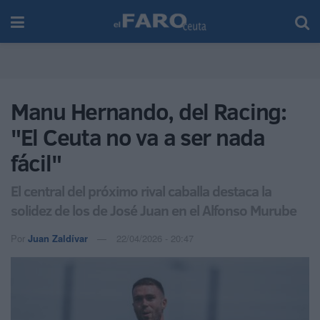
Manu Hernando, del Racing:
"El Ceuta no va a ser nada
fácil"
El central del próximo rival caballa destaca la
solidez de los de José Juan en el Alfonso Murube
Por
Juan Zaldívar
22/04/2026 - 20:47