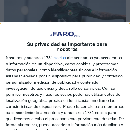
Su privacidad es importante para
nosotros
Nosotros y nuestros 1731
socios
almacenamos y/o accedemos
Foto: Real Racing Club
a información en un dispositivo, como cookies, y procesamos
datos personales, como identificadores únicos e información
estándar enviada por un dispositivo para publicidad y contenido
personalizado, medición de publicidad y contenido,
investigación de audiencia y desarrollo de servicios.
Con su
Este fin de semana,
la Agrupación Deportiva Ceuta
permiso, nosotros y nuestros socios podemos utilizar datos de
recibirá al líder
en el que será uno de los partidos estrella,
localización geográfica precisa e identificación mediante las
por no decir el más estelar, de su vuelta esta temporada al
características de dispositivos. Puede hacer clic para otorgarnos
su consentimiento a nosotros y a nuestros 1731 socios para
fútbol profesional.
El domingo a las 21:00 el césped
que llevemos a cabo el procesamiento previamente descrito. De
estará impoluto para recibir al Racing de Santander
.
forma alternativa, puede acceder a información más detallada y