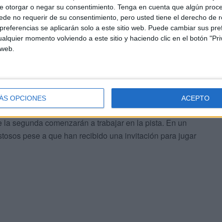
e otorgar o negar su consentimiento.
Tenga en cuenta que algún proc
 y Nuria.
de no requerir de su consentimiento, pero usted tiene el derecho de r
referencias se aplicarán solo a este sitio web. Puede cambiar sus pref
entes y aún podría llegar algún refuerzo más.
alquier momento volviendo a este sitio y haciendo clic en el botón "Pri
 web.
de pretemporada el lunes 16 de agosto
 2021/2022 hasta finales de septiembre, en concreto
ÁS OPCIONES
ACEPTO
ada no se iniciará hasta el lunes 16 de agosto. La primera
 de la segunda comenzarán a trabajar en la pista. En un
stosos pese a que han recibido una invitación para jugar