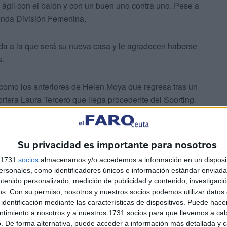
 ágil con el balón y con un buen uno contra uno. Pese a
unda División Femenina.
a a la que será su nueva casa y le agradecen haberse
s.
s como los anteriores de Helen Moya que regresa tras un
ortera Laura Tercero que llega procedente del Sporting
Su privacidad es importante para nosotros
s 1731
socios
almacenamos y/o accedemos a información en un disposit
sonales, como identificadores únicos e información estándar enviada 
ntenido personalizado, medición de publicidad y contenido, investigaci
os.
Con su permiso, nosotros y nuestros socios podemos utilizar datos 
po técnico también siguen en el equipo Yasmina
identificación mediante las características de dispositivos. Puede hacer
 y las uruguayas Fatima Villar y Maura Scaletti
ntimiento a nosotros y a nuestros 1731 socios para que llevemos a ca
. De forma alternativa, puede acceder a información más detallada y 
 ha marchado a La Boca Te Lía Alcantarilla FS, la