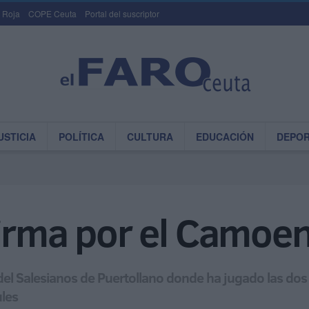
 Roja
COPE Ceuta
Portal del suscriptor
USTICIA
POLÍTICA
CULTURA
EDUCACIÓN
DEPO
firma por el Camoe
 del Salesianos de Puertollano donde ha jugado las do
les