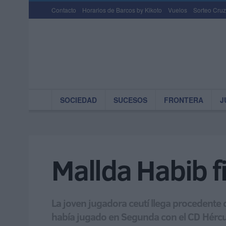
Contacto
Horarios de Barcos by Kikoto
Vuelos
Sorteo Cruz
SOCIEDAD
SUCESOS
FRONTERA
J
Mallda Habib 
La joven jugadora ceutí llega procedente
había jugado en Segunda con el CD Hércu