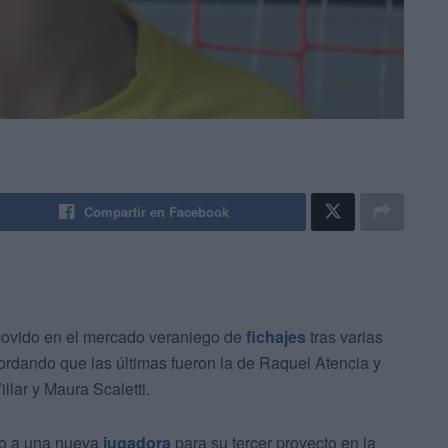
Compartir en Facebook
ovido en el mercado veraniego de
fichajes
tras varias
ordando que las últimas fueron la de Raquel Atencia y
llar y Maura Scaletti.
do a una nueva
jugadora
para su tercer proyecto en la