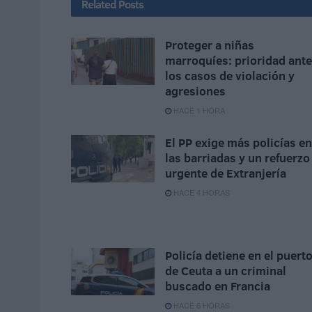
Related
Posts
Proteger a niñas
marroquíes: prioridad ante
los casos de violación y
agresiones
HACE 1 HORA
El PP exige más policías en
las barriadas y un refuerzo
urgente de Extranjería
HACE 4 HORAS
Policía detiene en el puert
de Ceuta a un criminal
buscado en Francia
HACE 6 HORAS