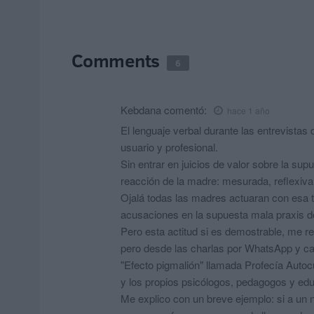
Comments
6
Kebdana
comentó:
hace 1 año
El lenguaje verbal durante las entrevistas
usuario y profesional.
Sin entrar en juicios de valor sobre la su
reacción de la madre: mesurada, reflexiva
Ojalá todas las madres actuaran con esa te
acusaciones en la supuesta mala praxis de
Pero esta actitud si es demostrable, me 
pero desde las charlas por WhatsApp y ca
"Efecto pigmalión" llamada Profecía Autoc
y los propios psicólogos, pedagogos y ed
Me explico con un breve ejemplo: si a un n