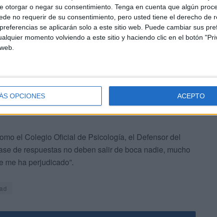
e otorgar o negar su consentimiento.
Tenga en cuenta que algún proc
edidas
de no requerir de su consentimiento, pero usted tiene el derecho de r
referencias se aplicarán solo a este sitio web. Puede cambiar sus pref
alquier momento volviendo a este sitio y haciendo clic en el botón "Pri
en las medidas disciplinarias correspondientes además
 web.
ÁS OPCIONES
ACEPTO
como el Colegio Oficial de Psicología, el Defensor del
clase de respuestas no deben salir de boca nadie, mucho
 me ha perjudicado”.
ad