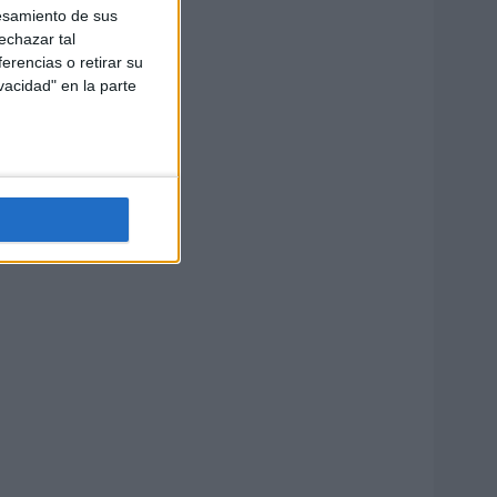
esamiento de sus
echazar tal
erencias o retirar su
vacidad" en la parte