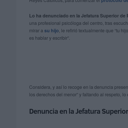
Reyes Católicos, para comenzar el
protocolo d
Lo ha denunciado en la Jefatura Superior de P
una profesional psicóloga del centro, tras escuc
mirar a
su hijo
, le refirió textualmente que “tu h
es hablar y escribir”.
Considera, y así lo recoge en la denuncia presen
los derechos del menor” y faltando al respeto, lo
Denuncia en la Jefatura Superior