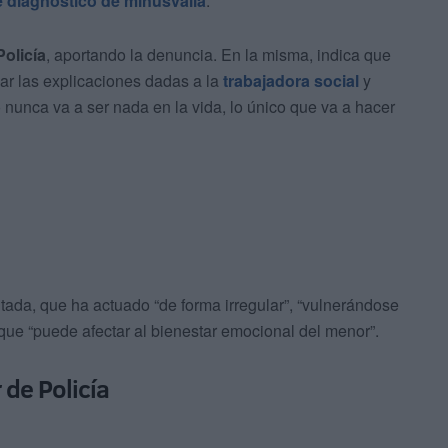
e diagnóstico de
minusvalía
.
olicía
, aportando la denuncia. En la misma, indica que
har las explicaciones dadas a la
trabajadora social
y
ijo nunca va a ser nada en la vida, lo único que va a hacer
tada, que ha actuado “de forma irregular”, “vulnerándose
 que “puede afectar al bienestar emocional del menor”.
 de Policía