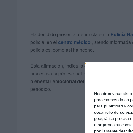
Ha decidido presentar denuncia en la
Policía N
policial en el
centro médico
”, siendo informada
policiales, como así ha hecho.
Esta afirmación, indica la denunciante, “no solo
una consulta profesional, sino que además
vulne
bienestar emocional del menor y de su familia
periódico.
Nosotros y nuestro
procesamos datos per
para publicidad y co
desarrollo de servici
geográfica precisa e 
otorgarnos su conse
previamente descrito