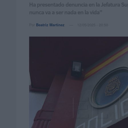
Ha presentado denuncia en la Jefatura Supe
nunca va a ser nada en la vida”
Por
Beatriz Martínez
12/05/2025 - 20:50