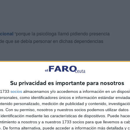
acional
“porque la psicóloga llamó pidiendo presencia
 de que se debía personar en dichas dependencias
 es profundamente irrespetuosa e impropia en el marco de
ra la ética profesional y puede afectar seriamente al
”, detalla en la denuncia que ha facilitado a este
Su privacidad es importante para nosotros
s 1733
socios
almacenamos y/o accedemos a información en un disposit
sonales, como identificadores únicos e información estándar enviada 
ntenido personalizado, medición de publicidad y contenido, investigaci
os.
Con su permiso, nosotros y nuestros socios podemos utilizar datos 
identificación mediante las características de dispositivos. Puede hacer
ntimiento a nosotros y a nuestros 1733 socios para que llevemos a ca
. De forma alternativa, puede acceder a información más detallada y 