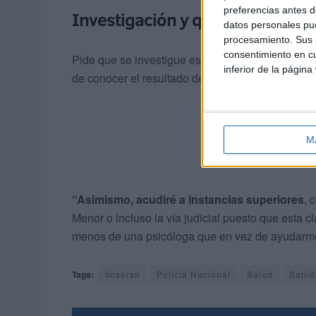
preferencias antes d
Investigación y que se tomen m
datos personales pue
procesamiento. Sus p
consentimiento en cu
Pide que se investigue este hecho y que se tom
inferior de la página
de conocer el resultado del proceso.
M
“Asimismo, acudiré a instancias superiores
, 
Menor o incluso la vía judicial puesto que esta 
menos de una psicóloga que en vez de ayudarme
Tags:
Imserso
Policía Nacional
Salud
Sanid