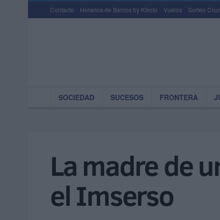
Contacto
Horarios de Barcos by Kikoto
Vuelos
Sorteo Cruz
SOCIEDAD
SUCESOS
FRONTERA
J
La madre de un
el Imserso