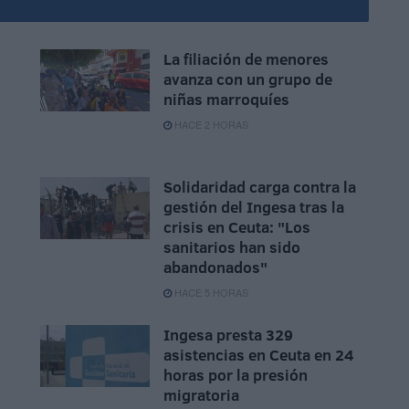
La filiación de menores
avanza con un grupo de
niñas marroquíes
HACE 2 HORAS
Solidaridad carga contra la
gestión del Ingesa tras la
crisis en Ceuta: "Los
sanitarios han sido
abandonados"
HACE 5 HORAS
o
Ingesa presta 329
asistencias en Ceuta en 24
horas por la presión
migratoria