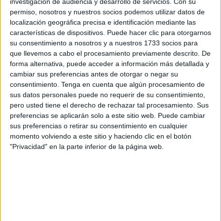
investigación de audiencia y desarrollo de servicios.
Con su
vivo
.
permiso, nosotros y nuestros socios podemos utilizar datos de
localización geográfica precisa e identificación mediante las
Ella lo cuenta a
El Faro
, simplemente por agradecimiento,
características de dispositivos. Puede hacer clic para otorgarnos
su consentimiento a nosotros y a nuestros 1733 socios para
como muestra pública del sentir de una madre cuyo
hijo
que llevemos a cabo el procesamiento previamente descrito. De
ya se encuentra a salvo.
forma alternativa, puede acceder a información más detallada y
cambiar sus preferencias antes de otorgar o negar su
Los hechos se produjeron en la madrugada de este lunes
consentimiento.
Tenga en cuenta que algún procesamiento de
en pleno Tarajal.
sus datos personales puede no requerir de su consentimiento,
pero usted tiene el derecho de rechazar tal procesamiento. Sus
“Yo venía desde Marruecos con mi familia porque
mi hijo
preferencias se aplicarán solo a este sitio web. Puede cambiar
se estaba asfixiando
y necesitaba atención urgente”,
sus preferencias o retirar su consentimiento en cualquier
momento volviendo a este sitio y haciendo clic en el botón
explica. “Pensamos que en la frontera nos dejarían pasar
"Privacidad" en la parte inferior de la página web.
con el coche para llegar cuanto antes al hospital, pero no
fue así y nos rechazaron el paso en vehículo”, añade.
Se vivían momentos muy duros, de auténtico miedo. “Ante
la gravedad de la situación,
tuvimos que entrar
corriendo a pie hasta la frontera española
”.