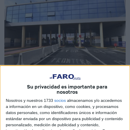
Su privacidad es importante para
Imagen de archivo
nosotros
Nosotros y nuestros 1733
socios
almacenamos y/o accedemos
a información en un dispositivo, como cookies, y procesamos
datos personales, como identificadores únicos e información
Es una
madre agradecida
. Lo es porque
gracias a la
estándar enviada por un dispositivo para publicidad y contenido
rápida intervención de un
policía nacional
destinado
en
personalizado, medición de publicidad y contenido,
la frontera
que separa Ceuta de Marruecos
su bebé está