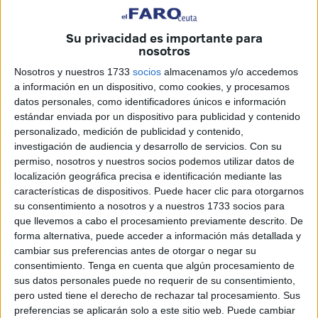
sesión plenaria para el miércoles.
Su privacidad es importante para
En dicha comisión,
las formaciones
de Vox y Ceuta Ya!,
nosotros
así como
la diputada no adscrita, Teresa López, se han
Nosotros y nuestros 1733
socios
almacenamos y/o accedemos
abstenido
, mientras que PP, PSOE, la diputada no
a información en un dispositivo, como cookies, y procesamos
adscrita Fidda Mustafa y MDyC
han votado a favor
.
datos personales, como identificadores únicos e información
estándar enviada por un dispositivo para publicidad y contenido
De esta forma el asunto se elevará a Pleno para
obtener
personalizado, medición de publicidad y contenido,
investigación de audiencia y desarrollo de servicios.
Con su
el respaldo
por el canal necesario, sopesando que las
permiso, nosotros y nuestros socios podemos utilizar datos de
posturas evidenciadas en dicha comisión no varíen.
localización geográfica precisa e identificación mediante las
características de dispositivos. Puede hacer clic para otorgarnos
Propuesta y modificación en la
su consentimiento a nosotros y a nuestros 1733 socios para
que llevemos a cabo el procesamiento previamente descrito. De
construcción
forma alternativa, puede acceder a información más detallada y
cambiar sus preferencias antes de otorgar o negar su
Fue el pasado marzo cuando la formación que encabeza
consentimiento.
Tenga en cuenta que algún procesamiento de
sus datos personales puede no requerir de su consentimiento,
Fatima Hamed presentó alegaciones
para que se
pero usted tiene el derecho de rechazar tal procesamiento. Sus
modificara la propuesta aprobada en el pleno
preferencias se aplicarán solo a este sitio web. Puede cambiar