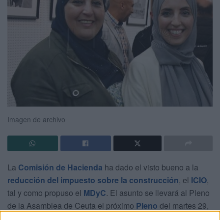
Imagen de archivo
La
Comisión de Hacienda
ha dado el visto bueno a la
reducción del impuesto sobre la construcción
, el
ICIO
,
tal y como propuso el
MDyC
. El asunto se llevará al Pleno
de la Asamblea de Ceuta el próximo
Pleno
del martes 29,
en una semana en la que además se ha señalad otra