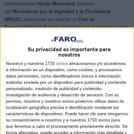
presentada por
Nadia Mohamed
, portavoz
del
Movimiento por la Dignidad y la Ciudadanía
(MDyC)
, para poner en marcha un
Plan de
Emprendimiento Social
que incluya un diagnóstico sobre
su viabilidad.
La iniciativa contempla el desarrollo de políticas dirigidas a
Su privacidad es importante para
nosotros
fomentar el desarrollo social mediante la participación
de
empresas locales
, alumnado de
Formación
Nosotros y nuestros 1733
socios
almacenamos y/o accedemos
Profesional
, la
Universidad de Granada
y otros agentes
a información en un dispositivo, como cookies, y procesamos
datos personales, como identificadores únicos e información
sociales.
estándar enviada por un dispositivo para publicidad y contenido
personalizado, medición de publicidad y contenido,
La propuesta salió adelante con
17 votos a favor
,
1 voto
investigación de audiencia y desarrollo de servicios.
Con su
en contra
y
3 abstenciones
, logrando así el respaldo
permiso, nosotros y nuestros socios podemos utilizar datos de
mayoritario del Pleno de la Asamblea.
localización geográfica precisa e identificación mediante las
características de dispositivos. Puede hacer clic para otorgarnos
Durante la defensa de la iniciativa, Mohamed recordó que
su consentimiento a nosotros y a nuestros 1733 socios para
el
desempleo
, la
precariedad laboral
y la falta de
que llevemos a cabo el procesamiento previamente descrito. De
forma alternativa, puede acceder a información más detallada y