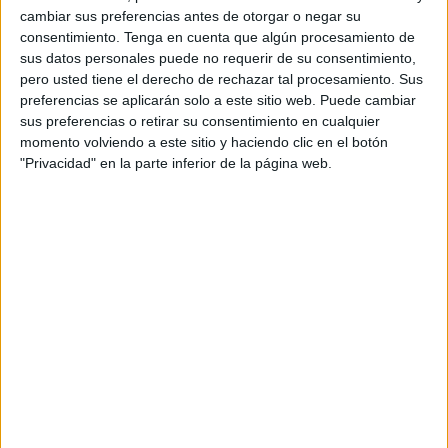
oportunidades que afectan a colectivos como
cambiar sus preferencias antes de otorgar o negar su
los
jóvenes
o los
mayores de 45 años
son algunas de las
consentimiento.
Tenga en cuenta que algún procesamiento de
señales que evidencian la ausencia de políticas eficaces
sus datos personales puede no requerir de su consentimiento,
destinadas a promover el empleo, la inserción laboral y el
pero usted tiene el derecho de rechazar tal procesamiento. Sus
preferencias se aplicarán solo a este sitio web. Puede cambiar
desarrollo profesional.
sus preferencias o retirar su consentimiento en cualquier
momento volviendo a este sitio y haciendo clic en el botón
"Privacidad" en la parte inferior de la página web.
El emprendimiento social como
herramienta de inclusión
La portavoz localista reivindicó los programas
de
emprendimiento social
como una herramienta eficaz
para una ciudad marcada por las
desigualdades
sociales
, las elevadas tasas de
desempleo
y los índices