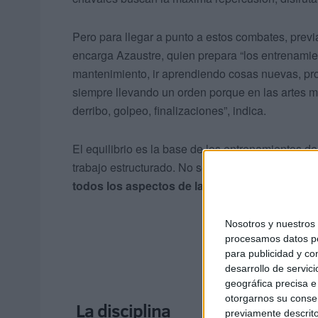
Pero para llegar a punto a estos combates, prev
encarga Azaustre, quien prepara “los entrenami
mantenimiento, ir aprendiendo cosas nuevas, pro
siempre llevando un orden porque en las artes ma
derribo, golpeo, finalizaciones”, indica.
El equilibrio es la base de los entrenamientos d
trabajo estructurado. No se puede ir a lo loco.
No
todos los aspectos de la lucha”.
Nosotros y nuestro
procesamos datos per
para publicidad y co
desarrollo de servici
geográfica precisa e 
otorgarnos su conse
La disciplina
previamente descrito