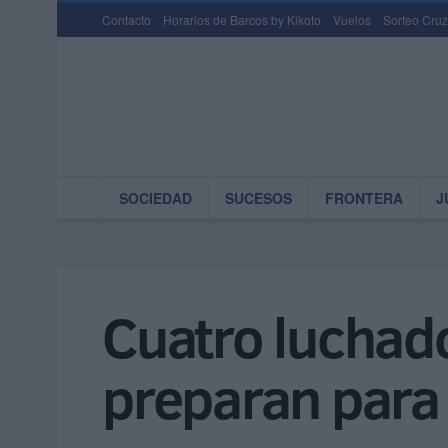
Contacto
Horarios de Barcos by Kikoto
Vuelos
Sorteo Cruz
SOCIEDAD
SUCESOS
FRONTERA
J
Cuatro luchado
preparan para 