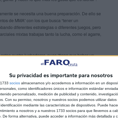
iamente se necesita una buena preparación. De ello se
entos de MMA” con los que busca “tener un
bando diferentes estrategias o diferentes juegos, pero
rciales mixtas trabajas tanto la lucha, como el agarre,
e estos cuatro luchadores, pues “tiene que haber un
s gusta mantener un sistema que consiga equilibrar
Su privacidad es importante para nosotros
s 1733
socios
almacenamos y/o accedemos a información en un disposit
sonales, como identificadores únicos e información estándar enviada 
ntenido personalizado, medición de publicidad y contenido, investigaci
os.
Con su permiso, nosotros y nuestros socios podemos utilizar datos 
identificación mediante las características de dispositivos. Puede hacer
ntimiento a nosotros y a nuestros 1733 socios para que llevemos a ca
. De forma alternativa, puede acceder a información más detallada y 