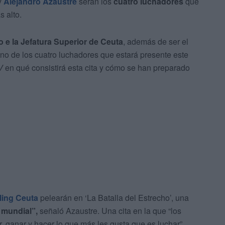
y
Alejandro Azaustre
serán los
cuatro luchadores
que
 alto.
 e la Jefatura Superior de Ceuta
, además de ser el
no de los cuatro luchadores que estará presente este
V
en qué consistirá esta cita y cómo se han preparado
ling Ceuta
pelearán en ‘La Batalla del Estrecho’, una
 mundial”,
señaló Azaustre. Una cita en la que “los
, ganar y hacer lo que más les gusta que es luchar”.