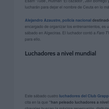
Esam ‘Tude’, Hutman ‘El cazador’, Javi Borrego 
lucharán para dejar el nombre de Ceuta en lo más
Alejandro Azaustre, policía nacional
destinado
encargado de organizar los entrenamientos, es u
sábado en Algeciras. El luchador contó a
Faro T
para ello.
Luchadores a nivel mundial
Este sábado cuatro
luchadores del Club Grapp
cita en la que
“han peleado luchadores a nivel
chavales buscan la máxima repercusión, disfrutar