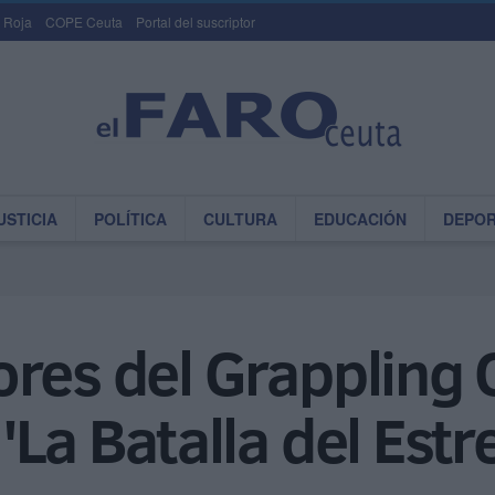
 Roja
COPE Ceuta
Portal del suscriptor
USTICIA
POLÍTICA
CULTURA
EDUCACIÓN
DEPO
res del Grappling 
'La Batalla del Estr