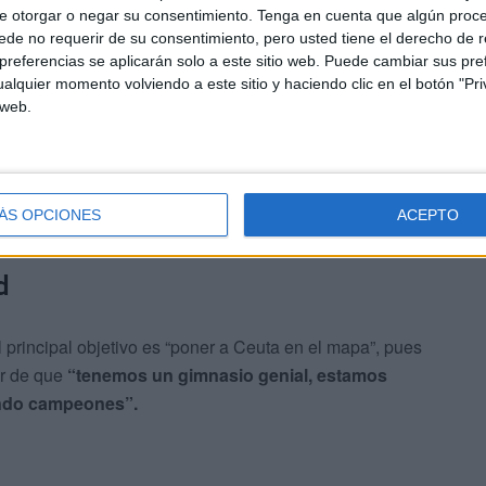
e otorgar o negar su consentimiento.
Tenga en cuenta que algún proc
de no requerir de su consentimiento, pero usted tiene el derecho de r
ciplina de MMA. Un arte marcial que, tal y como comenta
referencias se aplicarán solo a este sitio web. Puede cambiar sus pref
,
pero que “es un arte marcial mixta en la que vale casi
alquier momento volviendo a este sitio y haciendo clic en el botón "Pri
pear arriba, abajo, manos, piernas, derribo, lucha”.
 web.
egorías “se estructuran por diferentes divisiones”. De
ing Ceuta
, a excepción de Esam ‘Tude’ que participará
ÁS OPCIONES
ACEPTO
rweight, que sería 77 kilos”.
d
 principal objetivo es “poner a Ceuta en el mapa”, pues
ar de que
“tenemos un gimnasio genial, estamos
ando campeones”.