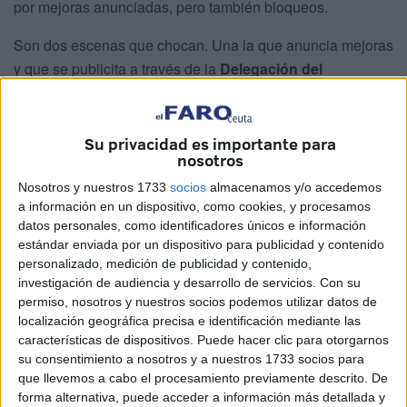
por mejoras anunciadas, pero también bloqueos.
Son dos escenas que chocan. Una la que anuncia mejoras
y que se publicita a través de la
Delegación del
Gobierno
. Otra la que sufren ciudadanos que se han
puesto en contacto con este medio para narrar la de horas
de espera en la frontera que tienen que soportar para
Su privacidad es importante para
nosotros
entrar en una ciudad en la que quieren pasar la tarde y
hacer sus compras.
Nosotros y nuestros 1733
socios
almacenamos y/o accedemos
a información en un dispositivo, como cookies, y procesamos
El propio Miguel Ángel Pérez Triano,
delegado del
datos personales, como identificadores únicos e información
estándar enviada por un dispositivo para publicidad y contenido
Gobierno
, protagoniza un vídeo en el que anuncia que,
personalizado, medición de publicidad y contenido,
gracias al trabajo conjunto entre la Delegación del
investigación de audiencia y desarrollo de servicios.
Con su
Gobierno, la Comandancia General de Ceuta y
permiso, nosotros y nuestros socios podemos utilizar datos de
Amgevicesa se han habilitado
nuevas zonas de sombra
localización geográfica precisa e identificación mediante las
características de dispositivos. Puede hacer clic para otorgarnos
en la explanada de
embolsamiento
.
su consentimiento a nosotros y a nuestros 1733 socios para
que llevemos a cabo el procesamiento previamente descrito. De
forma alternativa, puede acceder a información más detallada y