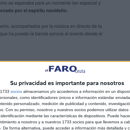
como se esperaba para un momento tan especial y
rcado por el espíritu navideño.
ueño, acompañados por la música en directo de la
 que ha puesto la banda sonora al evento desde el
Su privacidad es importante para nosotros
s 1733
socios
almacenamos y/o accedemos a información en un disposit
sonales, como identificadores únicos e información estándar enviada 
ntenido personalizado, medición de publicidad y contenido, investigaci
cias del presidente de la Ciudad Autónoma
, Juan Vivas;
os.
Con su permiso, nosotros y nuestros socios podemos utilizar datos 
enzina
. También ha asistido el comandante general de
identificación mediante las características de dispositivos. Puede hacer
ntimiento a nosotros y a nuestros 1733 socios para que llevemos a ca
n del ámbito castrense.
. De forma alternativa, puede acceder a información más detallada y 