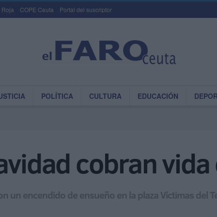
 Roja
COPE Ceuta
Portal del suscriptor
USTICIA
POLÍTICA
CULTURA
EDUCACIÓN
DEPO
avidad cobran vida
n un encendido de ensueño en la plaza Víctimas del T