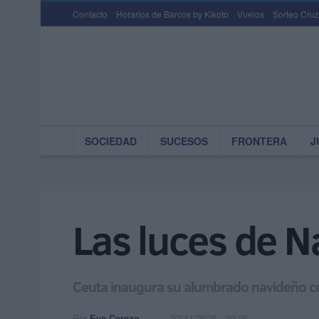
Contacto
Horarios de Barcos by Kikoto
Vuelos
Sorteo Cruz
SOCIEDAD
SUCESOS
FRONTERA
J
Las luces de N
Ceuta inaugura su alumbrado navideño co
Por
Eva Cerezo
22/11/2025 - 20:26