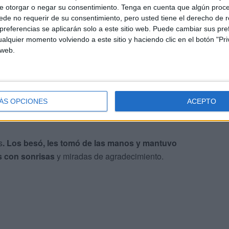
e otorgar o negar su consentimiento.
Tenga en cuenta que algún proc
eración Provincial de Asociaciones de Vecinos.
de no requerir de su consentimiento, pero usted tiene el derecho de r
referencias se aplicarán solo a este sitio web. Puede cambiar sus pref
alquier momento volviendo a este sitio y haciendo clic en el botón "Pri
 web.
oco antes del encendido. El presidente Juan Vivas ha
cercado a saludar a los
ancianos de la residencia
nte al árbol de Navidad instalado en el centro de la
ÁS OPCIONES
ACEPTO
s
. Los besó, les tomó de las manos y mantuvo
s con sonrisas
y miradas de agradecimiento.