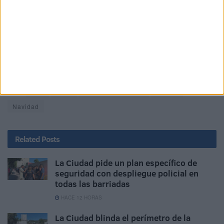
habitual. Se podrán ver imágenes recreadas en el cielo
con
un total de 300 drones coordinados
para crear esa
figura
Para este programa navideño, la Ciudad ha empleado un
presupuesto aproximado de
400.000 euros.
Tags:
Arte
Baile
Gobierno de Ceuta
Música
Navidad
Related
Posts
La Ciudad pide un plan específico de
seguridad con despliegue policial en
todas las barriadas
HACE 12 HORAS
La Ciudad blinda el perímetro de la