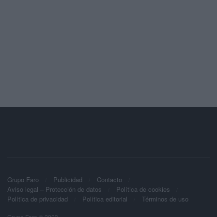
Grupo Faro
Publicidad
Contacto
Aviso legal – Protección de datos
Política de cookies
Política de privacidad
Política editorial
Términos de uso
Grupo Faro © 2023