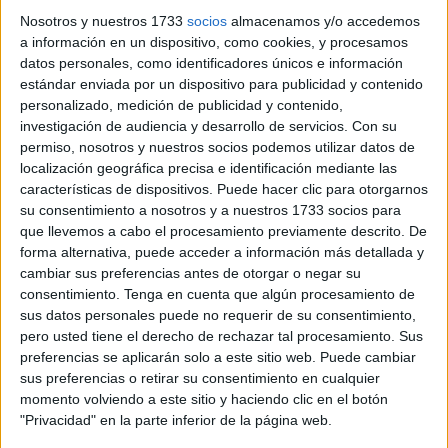
“Me interesó mucho hacer el cartel porque quería
Nosotros y nuestros 1733
socios
almacenamos y/o accedemos
a información en un dispositivo, como cookies, y procesamos
demostrar la mirada que tienen los niños en Navidad
,
datos personales, como identificadores únicos e información
como jugar con sus
juguetes
o compartir tiempo con la
estándar enviada por un dispositivo para publicidad y contenido
familia”, ha agregado.
personalizado, medición de publicidad y contenido,
investigación de audiencia y desarrollo de servicios.
Con su
permiso, nosotros y nuestros socios podemos utilizar datos de
localización geográfica precisa e identificación mediante las
características de dispositivos. Puede hacer clic para otorgarnos
su consentimiento a nosotros y a nuestros 1733 socios para
que llevemos a cabo el procesamiento previamente descrito. De
forma alternativa, puede acceder a información más detallada y
cambiar sus preferencias antes de otorgar o negar su
consentimiento.
Tenga en cuenta que algún procesamiento de
sus datos personales puede no requerir de su consentimiento,
pero usted tiene el derecho de rechazar tal procesamiento. Sus
preferencias se aplicarán solo a este sitio web. Puede cambiar
sus preferencias o retirar su consentimiento en cualquier
momento volviendo a este sitio y haciendo clic en el botón
"Privacidad" en la parte inferior de la página web.