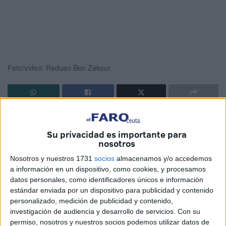
Foto/vídeo: Reduan Ben Zakour
Protestaron ante la Delegación; también
Su privacidad es importante para
desean que puedan salir hacia la
nosotros
península, como sucede con los
Nosotros y nuestros 1731
socios
almacenamos y/o accedemos
a información en un dispositivo, como cookies, y procesamos
subsaharianos
datos personales, como identificadores únicos e información
estándar enviada por un dispositivo para publicidad y contenido
Nuevamente un grupo de varias decenas de argelinos se
personalizado, medición de publicidad y contenido,
investigación de audiencia y desarrollo de servicios.
Con su
concentraron frente a la Delegación del Gobierno para
permiso, nosotros y nuestros socios podemos utilizar datos de