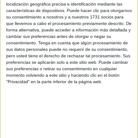
protestar por la situación del colectivo en general, como ya
localización geográfica precisa e identificación mediante las
hicieron hace dos semanas, pero con una idea primordial
características de dispositivos. Puede hacer clic para otorgarnos
en particular y es la situación de la familia de la pequeña
su consentimiento a nosotros y a nuestros 1731 socios para
Najma, de dos años y que es la única menor que vive en el
que llevemos a cabo el procesamiento previamente descrito. De
forma alternativa, puede acceder a información más detallada y
Centro de Estancia Temporal para Inmigrantes (CETI), en
cambiar sus preferencias antes de otorgar o negar su
donde ha nacido y en donde celebra cada cumpleaños.
consentimiento.
Tenga en cuenta que algún procesamiento de
sus datos personales puede no requerir de su consentimiento,
La madre de Najma, de nacionalidad marroquí, pero que
pero usted tiene el derecho de rechazar tal procesamiento. Sus
vive en el CETI junto a su marido de nacionalidad
preferencias se aplicarán solo a este sitio web. Puede cambiar
argelina, volvió a incidir en que necesitan una solución
sus preferencias o retirar su consentimiento en cualquier
momento volviendo a este sitio y haciendo clic en el botón
definitiva a su problema, porque el centro no es el lugar
"Privacidad" en la parte inferior de la página web.
idóneo para que viva la pequeña. Comentó que durante la
noche del domingo al lunes, Najma sufrió un golpe en la
cara. Hay que indicar que los dos padres de la pequeña
viven en módulos separados. La progenitora junto a la
niña están en un módulo junto a siete subsaharianas más.
Por lo visto, cerca de la una de la madrugada, dos
comenzaron a pelearse, Najma vio toda la escena y