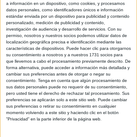
a información en un dispositivo, como cookies, y procesamos
Juventud, Pilar Orozco Valverde, y discurso de Juan Vivas
datos personales, como identificadores únicos e información
Lara como presidente de la ciudad.
estándar enviada por un dispositivo para publicidad y contenido
personalizado, medición de publicidad y contenido,
Ante el silencio, los aplausos y las emociones, antes de
investigación de audiencia y desarrollo de servicios.
Con su
proceder a la entrega del premio, oí a una voz anónima en
permiso, nosotros y nuestros socios podemos utilizar datos de
la penumbra del auditorio que fue verificada con otras
localización geográfica precisa e identificación mediante las
características de dispositivos. Puede hacer clic para otorgarnos
voces…que asentían: “El presidente siempre tiene
su consentimiento a nosotros y a nuestros 1731 socios para
preparado el mismo discurso, cambia nombres, fechas y
que llevemos a cabo el procesamiento previamente descrito. De
adornos, pero siempre habla de lo mismo”.
forma alternativa, puede acceder a información más detallada y
cambiar sus preferencias antes de otorgar o negar su
Aquesta reflexión me produjo la curiosidad de buscar en la
consentimiento.
Tenga en cuenta que algún procesamiento de
hemeroteca otros discursos del presidente Vivas y pensé
sus datos personales puede no requerir de su consentimiento,
que lo suyo era escribir un cañonazo sobre el tema.
pero usted tiene el derecho de rechazar tal procesamiento. Sus
preferencias se aplicarán solo a este sitio web. Puede cambiar
Los discursos de Juan Vivas, presidente de Ceuta, giran
sus preferencias o retirar su consentimiento en cualquier
momento volviendo a este sitio y haciendo clic en el botón
históricamente en torno a cuatro ejes fundamentales: la
"Privacidad" en la parte inferior de la página web.
defensa inquebrantable de la españolidad y soberanía de
la ciudad, la reivindicación de políticas de Estado frente a