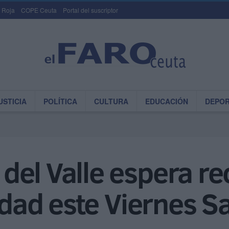
 Roja
COPE Ceuta
Portal del suscriptor
USTICIA
POLÍTICA
CULTURA
EDUCACIÓN
DEPO
el Valle espera rec
iudad este Viernes S