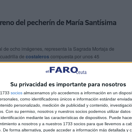
treno del pecherín de María Santísima
tal de ocho imágenes, representa la Sagrada Mortaja de
 cuadrilla de
costaleros
compuesta por unos 45
pilla Musical Hermanos Jiménez Regén de Ceuta,
ir la salida procesional del Valle.
Su privacidad es importante para nosotros
s negras de capa con el escudo de la hermandad
s 1733
socios
almacenamos y/o accedemos a información en un disposit
os 40 o 45 personas que incluye a los nazarenos, las
sonales, como identificadores únicos e información estándar enviada 
ntenido personalizado, medición de publicidad y contenido, investigaci
os.
Con su permiso, nosotros y nuestros socios podemos utilizar datos 
identificación mediante las características de dispositivos. Puede hacer
 con la difucultad de tener que pasar por algunas
ntimiento a nosotros y a nuestros 1733 socios para que llevemos a ca
rroquia hasta la Santa Iglesia Catedral.
. De forma alternativa, puede acceder a información más detallada y 