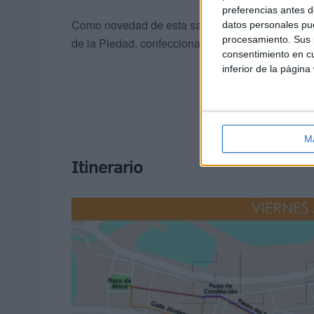
preferencias antes d
Como novedad de esta salida, hay que hacer ref
datos personales pue
procesamiento. Sus p
de la Piedad, confeccionado para la ocasión por 
consentimiento en cu
inferior de la página
M
Itinerario