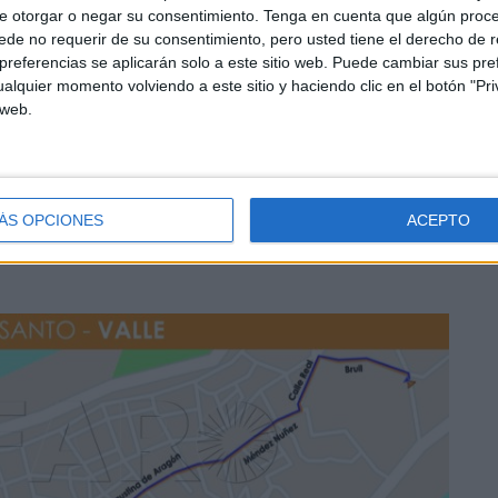
e otorgar o negar su consentimiento.
Tenga en cuenta que algún proc
erencia al estreno del nuevo pecherín de María Santíma
de no requerir de su consentimiento, pero usted tiene el derecho de r
referencias se aplicarán solo a este sitio web. Puede cambiar sus pref
la vestidora de la cofradía Encarnación Mercado.
alquier momento volviendo a este sitio y haciendo clic en el botón "Pri
 web.
ÁS OPCIONES
ACEPTO