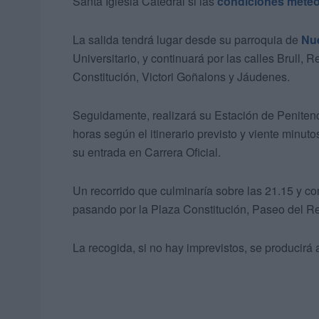
Santa Iglesia Catedral si las
condiciones meteo
La salida tendrá lugar desde su parroquia de
Nue
Universitario, y continuará por las calles Brull,
Constitución, Victori Goñalons y Jáudenes.
Seguidamente, realizará su Estación de Penitenci
horas según el itinerario previsto y viente minut
su entrada en Carrera Oficial.
Un recorrido que culminaría sobre las 21.15 y c
pasando por la Plaza Constitución, Paseo del Re
La recogida, si no hay imprevistos, se producirá 