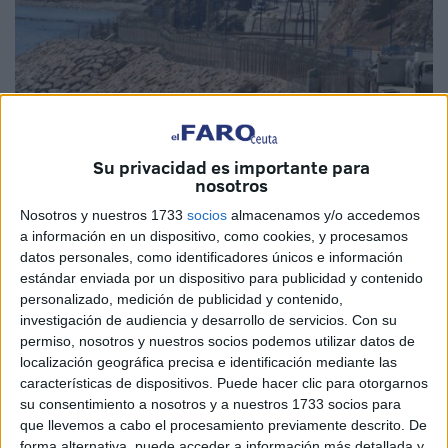
Su privacidad es importante para
nosotros
Nosotros y nuestros 1733
socios
almacenamos y/o accedemos
a información en un dispositivo, como cookies, y procesamos
datos personales, como identificadores únicos e información
Imagen de Archivo
estándar enviada por un dispositivo para publicidad y contenido
personalizado, medición de publicidad y contenido,
investigación de audiencia y desarrollo de servicios.
Con su
permiso, nosotros y nuestros socios podemos utilizar datos de
localización geográfica precisa e identificación mediante las
Las llegadas de inmigrantes irregulares
tanto a Ceuta
características de dispositivos. Puede hacer clic para otorgarnos
como a
Melilla
por vía marítima y terrestre han descendido
su consentimiento a nosotros y a nuestros 1733 socios para
que llevemos a cabo el procesamiento previamente descrito. De
durante los dos primeros meses de 2022 respecto al
forma alternativa, puede acceder a información más detallada y