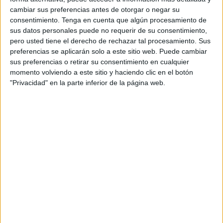
mismo periodo del año anterior. Así lo indica el último
cambiar sus preferencias antes de otorgar o negar su
balance del Ministerio del Interior que ha sido publicado
consentimiento.
Tenga en cuenta que algún procesamiento de
este martes.
sus datos personales puede no requerir de su consentimiento,
pero usted tiene el derecho de rechazar tal procesamiento. Sus
De acuerdo con lo que recoge el documento, desde el 1 de
preferencias se aplicarán solo a este sitio web. Puede cambiar
enero al 28 de febrero se mantiene el descenso de la cifra
sus preferencias o retirar su consentimiento en cualquier
momento volviendo a este sitio y haciendo clic en el botón
de personas que han entrado a Ceuta por vía marítima,
"Privacidad" en la parte inferior de la página web.
con la llegada de 19 inmigrantes, lo que significa 49
menos (-72,1%) que hasta febrero de 2021, cuando
ingresaron 68. Sin embargo, en lo que respecta a Melilla,
sí hubo un aumento pues accedieron por mar 34 personas
(3.400%), mientras que en el mismo período de 2021 no lo
hizo nadie.
Sobre las entradas terrestres a las ciudades autónomas
también se destaca que estas han experimentado un
descenso en lo que va de año: 78 personas lograron
acceder a Ceuta (64,5% menos) que en el mismo periodo