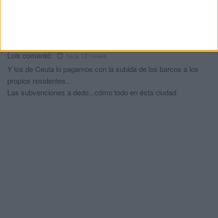
Juanjo
comentó:
hace 12 meses
Sobre todo las calas jajaja y las playas tan bonitas que tenemos
bienvenidos a las maldivas city
Luis
comentó:
hace 12 meses
Y los de Ceuta lo pagamos con la subida de los barcos a los
propios residentes...
Las subvenciones a dedo...cómo todo en ésta ciudad