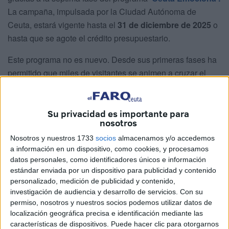
La campaña, impulsada por la Ciudad Autónoma de
Ceuta, estará vigente hasta el
31 de diciembre de 2025
o
hasta que se agote el crédito presupuestario.
Este programa no es nuevo. Desde sus primeras fases ha
permitido que miles de visitantes se animen a cruzar el
Estrecho y disfrutar de una ciudad que combina historia,
cultura, gastronomía y naturaleza. Ahora, en su séptima
edición, vuelve con más fuerza y con dos agencias
Su privacidad es importante para
nosotros
dispuestas a ofrecer
viajes completos a precios más
baratos
.
Nosotros y nuestros 1733
socios
almacenamos y/o accedemos
a información en un dispositivo, como cookies, y procesamos
datos personales, como identificadores únicos e información
¿En qué consisten estos viajes?
estándar enviada por un dispositivo para publicidad y contenido
personalizado, medición de publicidad y contenido,
El sistema es sencillo: la Ciudad concede subvenciones a
investigación de audiencia y desarrollo de servicios.
Con su
permiso, nosotros y nuestros socios podemos utilizar datos de
agencias adheridas para que puedan
aplicar descuentos
localización geográfica precisa e identificación mediante las
directos
al precio final de los paquetes turísticos. En esta
características de dispositivos. Puede hacer clic para otorgarnos