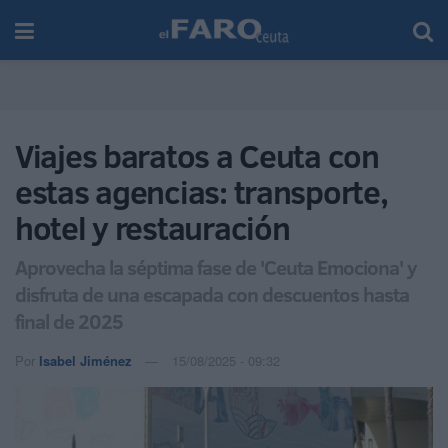
Viajes baratos a Ceuta con
estas agencias: transporte,
hotel y restauración
Aprovecha la séptima fase de 'Ceuta Emociona' y
disfruta de una escapada con descuentos hasta
final de 2025
Por
Isabel Jiménez
15/08/2025 - 09:32