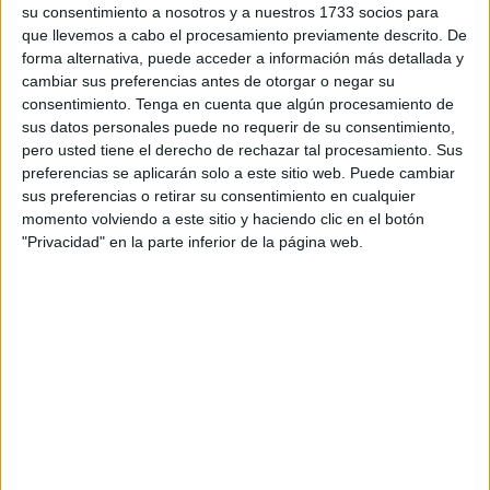
ocasión, las ayudas cubren
tres elementos clave
para
su consentimiento a nosotros y a nuestros 1733 socios para
cualquier escapada:
que llevemos a cabo el procesamiento previamente descrito. De
forma alternativa, puede acceder a información más detallada y
Transporte de ida y vuelta a Ceuta
(ya sea en barco
cambiar sus preferencias antes de otorgar o negar su
o avión, según disponibilidad).
consentimiento.
Tenga en cuenta que algún procesamiento de
sus datos personales puede no requerir de su consentimiento,
Alojamiento
para las tres primeras noches de
pero usted tiene el derecho de rechazar tal procesamiento. Sus
preferencias se aplicarán solo a este sitio web. Puede cambiar
estancia.
sus preferencias o retirar su consentimiento en cualquier
momento volviendo a este sitio y haciendo clic en el botón
Restauración
en establecimientos incluidos en la
"Privacidad" en la parte inferior de la página web.
oferta.
Gracias a estos
talonarios de descuento
, el viajero no
tiene que hacer trámites ni presentar solicitudes:
simplemente compra el paquete en la agencia y disfruta de
un precio reducido desde el primer momento.
Las agencias que te llevan a Ceuta