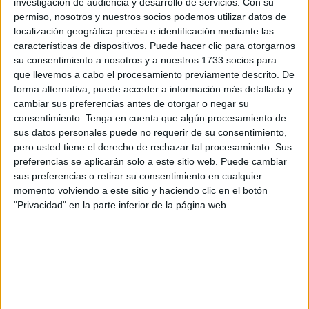
investigación de audiencia y desarrollo de servicios.
Con su
científicos, culturales y prácticos para mejorar el apoyo a
permiso, nosotros y nuestros socios podemos utilizar datos de
localización geográfica precisa e identificación mediante las
estudiantes diagnosticados con este
trastorno
.
características de dispositivos. Puede hacer clic para otorgarnos
su consentimiento a nosotros y a nuestros 1733 socios para
El Congreso será organizado por el Ministerio de
que llevemos a cabo el procesamiento previamente descrito. De
Educación y se llevará a cabo en el Salón de Actos del
forma alternativa, puede acceder a información más detallada y
IES Abyla
los días 17 de febrero, 24 de febrero y 3 de
cambiar sus preferencias antes de otorgar o negar su
marzo, en el horario de 16:30 a 19:30 horas. La
consentimiento.
Tenga en cuenta que algún procesamiento de
inauguración será mañana y contará con la participación
sus datos personales puede no requerir de su consentimiento,
pero usted tiene el derecho de rechazar tal procesamiento. Sus
de destacados ponentes que compartirán sus
preferencias se aplicarán solo a este sitio web. Puede cambiar
conocimientos y experiencias sobre el TDAH.
sus preferencias o retirar su consentimiento en cualquier
momento volviendo a este sitio y haciendo clic en el botón
Ponentes destacados y agenda
"Privacidad" en la parte inferior de la página web.
Este evento contará con la presencia de expertos en el
área educativa
, pedagógica y psicológica. El lunes 17 de
febrero, Francisco Javier Lozano, profesor y pedagogo
especializado en orientación escolar y familiar, será el