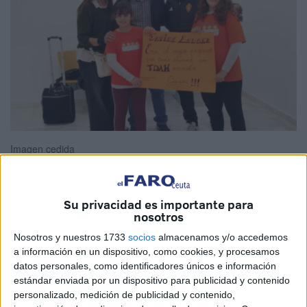
Imagen cedida
Su privacidad es importante para
Ceuta acogerá el lunes 17 de febrero el I Congreso sobre
nosotros
Educación Inclusiva, bajo el lema 'Eliminando Barreras
Nosotros y nuestros 1733
socios
almacenamos y/o accedemos
para el Alumnado TDAH'. El evento tiene como propósito
a información en un dispositivo, como cookies, y procesamos
datos personales, como identificadores únicos e información
principal proporcionar una comprensión integral del
estándar enviada por un dispositivo para publicidad y contenido
Trastorno por Déficit de Atención e Hiperactividad
personalizado, medición de publicidad y contenido,
(TDAH)
en el contexto educativo, abordando aspectos