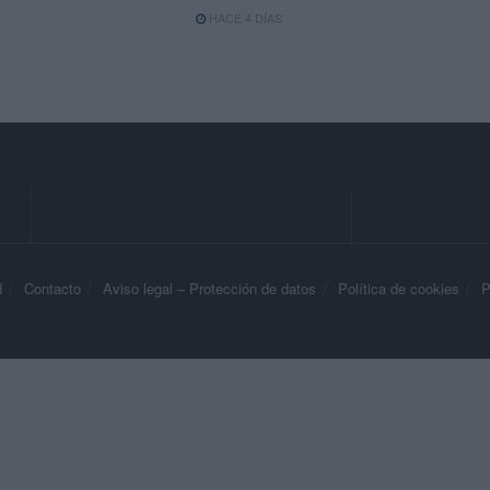
HACE 4 DÍAS
d
Contacto
Aviso legal – Protección de datos
Política de cookies
P