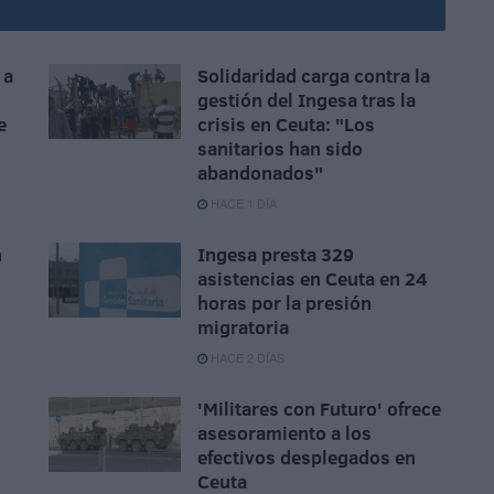
 a
Solidaridad carga contra la
gestión del Ingesa tras la
e
crisis en Ceuta: "Los
sanitarios han sido
abandonados"
HACE 1 DÍA
n
Ingesa presta 329
asistencias en Ceuta en 24
n
horas por la presión
migratoria
HACE 2 DÍAS
'Militares con Futuro' ofrece
asesoramiento a los
efectivos desplegados en
Ceuta