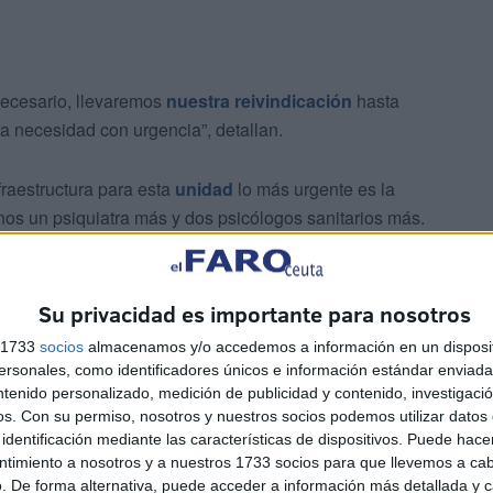
necesario, llevaremos
nuestra reivindicación
hasta
a necesidad con urgencia”, detallan.
fraestructura para esta
unidad
lo más urgente es la
nos un psiquiatra más y dos psicólogos sanitarios más.
Su privacidad es importante para nosotros
s 1733
socios
almacenamos y/o accedemos a información en un disposit
sonales, como identificadores únicos e información estándar enviada 
ntenido personalizado, medición de publicidad y contenido, investigaci
o crítico para la atención adecuada de nuestros hijos y no
os.
Con su permiso, nosotros y nuestros socios podemos utilizar datos 
e más”, explican.
identificación mediante las características de dispositivos. Puede hacer
ntimiento a nosotros y a nuestros 1733 socios para que llevemos a ca
. De forma alternativa, puede acceder a información más detallada y 