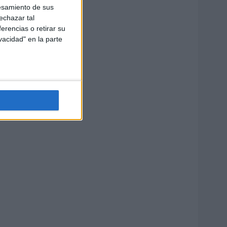
esamiento de sus
echazar tal
erencias o retirar su
vacidad" en la parte