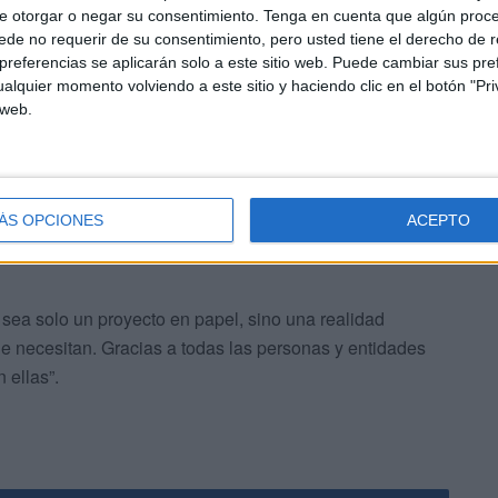
e otorgar o negar su consentimiento.
Tenga en cuenta que algún proc
de no requerir de su consentimiento, pero usted tiene el derecho de r
referencias se aplicarán solo a este sitio web. Puede cambiar sus pref
alquier momento volviendo a este sitio y haciendo clic en el botón "Pri
 web.
los niños con
TDAH
, sino para todos los niños y
ÁS OPCIONES
ACEPTO
 mentales y que merecen ser atendidos con la seriedad
ea solo un proyecto en papel, sino una realidad
ue necesitan. Gracias a todas las personas y entidades
 ellas”.