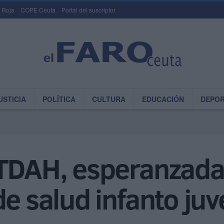
 Roja
COPE Ceuta
Portal del suscriptor
USTICIA
POLÍTICA
CULTURA
EDUCACIÓN
DEPO
 TDAH, esperanzada
e salud infanto juv