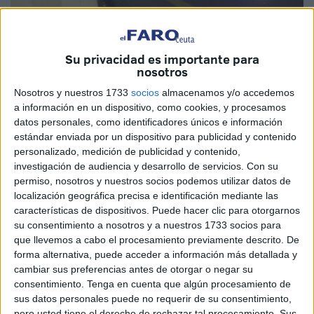
Su privacidad es importante para
nosotros
Nosotros y nuestros 1733
socios
almacenamos y/o accedemos
Lo ocurrido la noche de ayer en la barriada del Príncipe es
a información en un dispositivo, como cookies, y procesamos
una tragedia. Que un adolescente reciba un disparo en la
datos personales, como identificadores únicos e información
estándar enviada por un dispositivo para publicidad y contenido
cabeza que le cause la muerte horas más tarde es un
personalizado, medición de publicidad y contenido,
hecho que no puede ser calificado de otra forma, sobre
investigación de audiencia y desarrollo de servicios.
Con su
todo por lo que representa para su familia: una pérdida
permiso, nosotros y nuestros socios podemos utilizar datos de
irreparable sin sentido alguno. Son momentos de dolor
localización geográfica precisa e identificación mediante las
características de dispositivos. Puede hacer clic para otorgarnos
que nadie, a menos que haya pasado por una situación
su consentimiento a nosotros y a nuestros 1733 socios para
similar, puede imaginarse. La pérdida de un ser querido
que llevemos a cabo el procesamiento previamente descrito. De
siempre es un duro golpe, pero cuando ocurre en
forma alternativa, puede acceder a información más detallada y
circunstancias como estas, es todavía peor. La Policía
cambiar sus preferencias antes de otorgar o negar su
consentimiento.
Tenga en cuenta que algún procesamiento de
Nacional ha abierto una investigación sobre este crimen y
sus datos personales puede no requerir de su consentimiento,
como siempre está haciendo su trabajo para poder
pero usted tiene el derecho de rechazar tal procesamiento. Sus