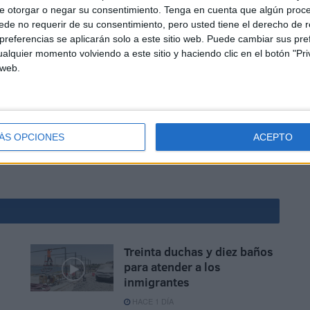
e otorgar o negar su consentimiento.
Tenga en cuenta que algún proc
de no requerir de su consentimiento, pero usted tiene el derecho de r
referencias se aplicarán solo a este sitio web. Puede cambiar sus pref
alquier momento volviendo a este sitio y haciendo clic en el botón "Pri
e esta situación, desde la redacción de El Faro de Ceuta
 web.
lud de Tarajal vía telefónica, y a pesar de que una
 atención es desde las 8:00 a las 17:00 horas, no fue
ntre las 12:50 y las 13:10, cada uno con tres minutos de
ÁS OPCIONES
ACEPTO
Treinta duchas y diez baños
para atender a los
inmigrantes
HACE 1 DÍA