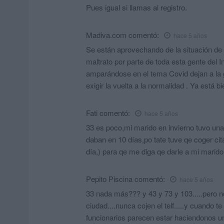
Pues igual si llamas al registro.
Madiva.com
comentó:
hace 5 años
Se están aprovechando de la situación de
maltrato por parte de toda esta gente del 
amparándose en el tema Covid dejan a la 
exigir la vuelta a la normalidad . Ya está 
Fati
comentó:
hace 5 años
33 es poco,mi marido en invierno tuvo una 
daban en 10 días,po tate tuve qe coger cita 
día,) para qe me diga qe darle a mi marido
Pepito Piscina
comentó:
hace 5 años
33 nada más??? y 43 y 73 y 103.....pero no 
ciudad....nunca cojen el telf.....y cuando 
funcionarios parecen estar haciendonos un 