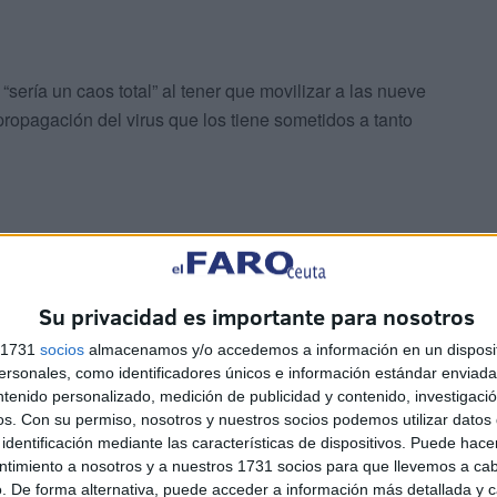
“sería un caos total” al tener que movilizar a las nueve
propagación del virus que los tiene sometidos a tanto
Su privacidad es importante para nosotros
ción no puede adquirir los medicamentos que él y su
s 1731
socios
almacenamos y/o accedemos a información en un disposit
que atiendan el teléfono en el centro de salud y pueda
sonales, como identificadores únicos e información estándar enviada 
ntenido personalizado, medición de publicidad y contenido, investigaci
os.
Con su permiso, nosotros y nuestros socios podemos utilizar datos 
identificación mediante las características de dispositivos. Puede hacer
ntimiento a nosotros y a nuestros 1731 socios para que llevemos a ca
. De forma alternativa, puede acceder a información más detallada y 