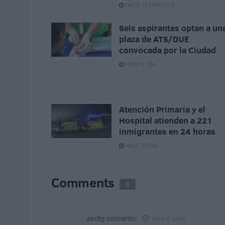
HACE 12 MINUTOS
Seis aspirantes optan a un
plaza de ATS/DUE
convocada por la Ciudad
HACE 1 DÍA
Atención Primaria y el
Hospital atienden a 221
inmigrantes en 24 horas
HACE 2 DÍAS
Comments
5
asdfg
comentó:
hace 5 años