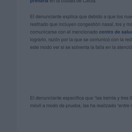
primaria
en la ciudad de Ceuta.
El denunciante explica que debido a que los nue
resfriado que incluyen congestión nasal, tos y m
comunicarse con el mencionado
centro de salu
lograrlo, razón por la que se comunicó con la re
este modo ver si se solventa la falla en la atenci
El denunciante especifica que “las treinta y tres 
móvil a modo de prueba, las ha realizado “entre 