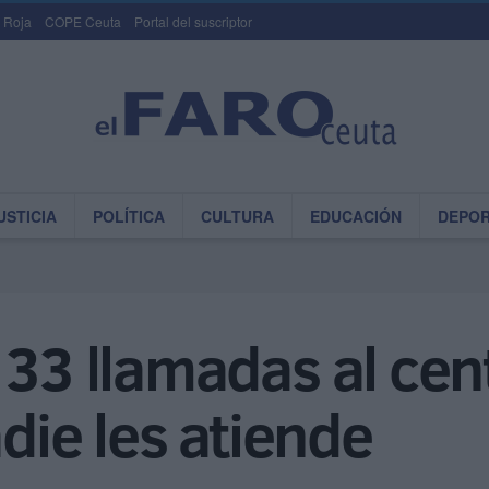
 Roja
COPE Ceuta
Portal del suscriptor
USTICIA
POLÍTICA
CULTURA
EDUCACIÓN
DEPO
 33 llamadas al cen
adie les atiende