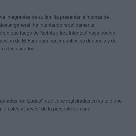
ve integrantes de su familia presentan síntomas de
alestar general, ha intentando repetidamente
d
sin que luego de “treinta y tres intentos” haya podido
dacción de El Faro para hacer pública su denuncia y de
ón a los usuarios.
llamadas realizadas”, que tiene registradas en su teléfono
miércoles y jueves” de la presente semana.