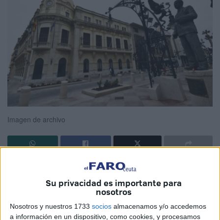
Imagen de archivo
La Ciudad Autónoma de Ceuta ha hecho públicas en su
Tablón de Anuncios
las calificaciones del segundo
Su privacidad es importante para
nosotros
ejercicio
correspondiente a la
fase de oposición
obtenidas por los aspirantes a
10 plazas de auxiliar
Nosotros y nuestros 1733
socios
almacenamos y/o accedemos
administrativo
, así como las
notas finales
a información en un dispositivo, como cookies, y procesamos