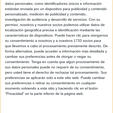
datos personales, como identificadores únicos e información
correspondientes a este proceso y la relación
estándar enviada por un dispositivo para publicidad y contenido
definitiva
de los aspirantes aprobados.
personalizado, medición de publicidad y contenido,
investigación de audiencia y desarrollo de servicios.
Con su
Los interesados en conocer el contenido completo del
permiso, nosotros y nuestros socios podemos utilizar datos de
documento pueden
PINCHAR AQUÍ
para tener acceso a
localización geográfica precisa e identificación mediante las
toda la información.
características de dispositivos. Puede hacer clic para otorgarnos
su consentimiento a nosotros y a nuestros 1733 socios para
Fue el pasado 11 de junio de 2025 cuando se reunió el
que llevemos a cabo el procesamiento previamente descrito. De
forma alternativa, puede acceder a información más detallada y
Tribunal Calificador
de la convocatoria para la
provisión
cambiar sus preferencias antes de otorgar o negar su
de 10 plazas de Auxiliar Administrativo de la Ciudad de
consentimiento.
Tenga en cuenta que algún procesamiento de
Ceuta
, encuadradas en la Escala de Administración
sus datos personales puede no requerir de su consentimiento,
General, Subescala Auxiliar de Administración General,
pero usted tiene el derecho de rechazar tal procesamiento. Sus
preferencias se aplicarán solo a este sitio web. Puede cambiar
Grupo C, subgrupo C2, mediante el sistema de concurso-
sus preferencias o retirar su consentimiento en cualquier
oposición, en turno libre, correspondientes a la Oferta de
momento volviendo a este sitio y haciendo clic en el botón
Empleo Público para el año 2023.
"Privacidad" en la parte inferior de la página web.
Las calificaciones del segundo