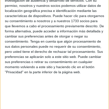
investigación de audiencia y desarrollo de servicios.
Con su
permiso, nosotros y nuestros socios podemos utilizar datos de
Estos expedientes, gestionados por el Negociado de
localización geográfica precisa e identificación mediante las
Estadística, afectan a ciudadanos sobre los cuales
no ha
características de dispositivos. Puede hacer clic para otorgarnos
quedado probada su permanencia en el domicilio
su consentimiento a nosotros y a nuestros 1733 socios para
declarado
, lo que supone un incumplimiento de la
que llevemos a cabo el procesamiento previamente descrito. De
forma alternativa, puede acceder a información más detallada y
normativa vigente en materia de vecindad administrativa.
cambiar sus preferencias antes de otorgar o negar su
consentimiento.
Tenga en cuenta que algún procesamiento de
El procedimiento de baja por
sus datos personales puede no requerir de su consentimiento,
pero usted tiene el derecho de rechazar tal procesamiento. Sus
inscripción indebida
preferencias se aplicarán solo a este sitio web. Puede cambiar
sus preferencias o retirar su consentimiento en cualquier
La administración local ha detectado que diversas
momento volviendo a este sitio y haciendo clic en el botón
personas inscritas en el Padrón de Habitantes de la
"Privacidad" en la parte inferior de la página web.
Ciudad Autónoma de Ceuta
no residen efectivamente en
los domicilios proporcionados
.
Tras realizar
el preceptivo
trámite de audiencia
, se ha
constatado que la
vecindad en la ciudad no es real
,
procediendo así a la instrucción de expedientes de
baja