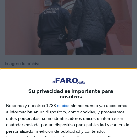
Imagen de archivo
Su privacidad es importante para
La
Ciudad Autónoma de Ceuta
, a través de la
nosotros
Consejería de Presidencia y Gobernación
, ha
Nosotros y nuestros 1733
socios
almacenamos y/o accedemos
formalizado mediante el
BOE (Boletín Oficial del Estado)
a información en un dispositivo, como cookies, y procesamos
el nuevo anuncio de notificación relativo a las
bajas en el
datos personales, como identificadores únicos e información
padrón
por inscripción indebida.
Una 'limpieza'
que
estándar enviada por un dispositivo para publicidad y contenido
personalizado, medición de publicidad y contenido,
puede acabar
con expulsiones
.