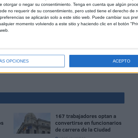
e otorgar o negar su consentimiento.
Tenga en cuenta que algún proc
de no requerir de su consentimiento, pero usted tiene el derecho de r
referencias se aplicarán solo a este sitio web. Puede cambiar sus pref
alquier momento volviendo a este sitio y haciendo clic en el botón "Pri
819,52 euros para un plazo de ejecución de 12 meses.
 web.
 al periodo anterior. Los criterios objetivos de la
n 21% la calidad. Las propuestas presentadas en archivo
 hoy anuncia la Ciudad, se presentarán a través de la
ciondelestado.es).
ÁS OPCIONES
ACEPTO
167 trabajadores optan a
os
convertirse en funcionarios
de carrera de la Ciudad