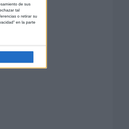
esamiento de sus
echazar tal
erencias o retirar su
vacidad" en la parte