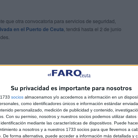
te que otra convocatoria para servicios de seguridad,
rivada en el Puerto de Ceuta
, tendrá hasta el 2 de junio
udes.
Su privacidad es importante para nosotros
io de Transportes, Movilidad y Agenda Urbana para el
s 1733
socios
almacenamos y/o accedemos a información en un disposit
metales de la estación marítima, en la zona de acceso de
sonales, como identificadores únicos e información estándar enviada 
e muelle Cañonero Dato, el carril de salida de vehículos
ntenido personalizado, medición de publicidad y contenido, investigaci
puerto de Ceuta.
os.
Con su permiso, nosotros y nuestros socios podemos utilizar datos 
identificación mediante las características de dispositivos. Puede hacer
ntimiento a nosotros y a nuestros 1733 socios para que llevemos a ca
. De forma alternativa, puede acceder a información más detallada y 